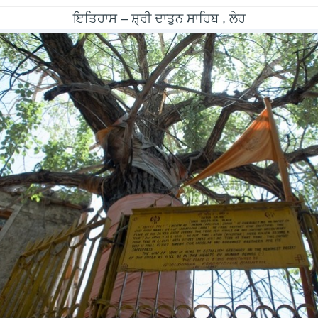
ਇਤਿਹਾਸ – ਸ਼੍ਰੀ ਦਾਤੁਨ ਸਾਹਿਬ , ਲੇਹ