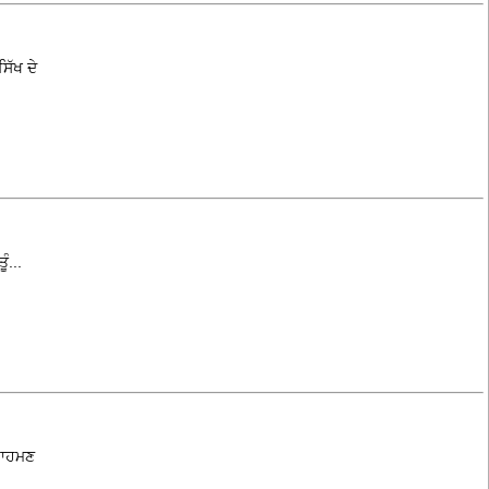
ਿੱਖ ਦੇ
ੰ...
੍ਰਾਹਮਣ