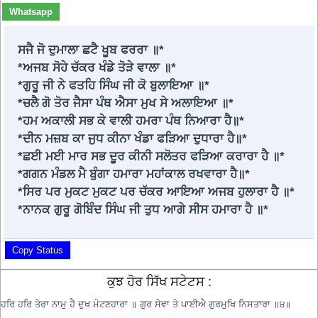
Whatsapp
ਸਜੈ ਜੋ ਦੁਮਾਲਾ ਛਟੈ ਖੂਬ ਫਰਰਾ ॥*
*ਅਜਬ ਸੋਹੇ ਚੱਕਰ ਖੰਡੇ ਤੋੜੇ ਵਾਲਾ ॥*
*ਗੁਰੂ ਜੀ ਨੇ ਫਤਹਿ ਸਿੰਘ ਜੀ ਕੋ ਬੁਲਾਇਆ ॥*
*ਚਲੈ ਗੋ ਤੋਰ ਜੈਸਾ ਪੰਥ ਐਸਾ ਮੁਖ ਸੇ ਅਲਾਇਆ ॥*
*ਹਮ ਅਕਾਲੀ ਸਭ ਕੇ ਵਾਲੀ ਹਮਰਾ ਪੰਥ ਨਿਆਰਾ ਹੈ॥*
*ਦੀਨ ਮਜ਼ਬ ਕਾ ਜੁਧ ਕੀਨਾ ਖੰਡਾ ਫੜਿਆ ਦੁਧਾਰਾ ਹੈ॥*
*ਛਈ ਮਈ ਮਾਰ ਸਭ ਦੂਰ ਕੀਨੀ ਸਲੋਤਰ ਫੜਿਆ ਕਰਾਰਾ ਹੈ ॥*
*ਗਗਨ ਮੰਡਲ ਮੈ ਬੁੰਗਾ ਹਮਾਰਾ ਮਹਾਂਕਾਲ ਰਖਵਾਰਾ ਹੈ॥*
*ਸਿਰ ਪਰ ਮੁਕਟ ਮੁਕਟ ਪਰ ਚੱਕਰ ਆਇਆ ਅਜਬ ਹੁਲਾਰਾ ਹੈ ॥*
*ਨਾਨਕ ਗੁਰੂ ਗੋਬਿੰਦ ਸਿੰਘ ਜੀ ਤੁਧ ਆਗੇ ਸੀਸ ਹਮਾਰਾ ਹੈ ॥*
Copy Status
ਕੁਝ ਹੋਰ ਸਿੱਖ ਸਟੇਟਸ :
ਹਰਿ ਹਰਿ ਤੇਰਾ ਨਾਮੁ ਹੈ ਦੁਖ ਮੇਟਣਹਾਰਾ ॥ ਗੁਰ ਸੇਵਾ ਤੇ ਪਾਈਐ ਗੁਰਮੁਖਿ ਨਿਸਤਾਰਾ ॥੪॥