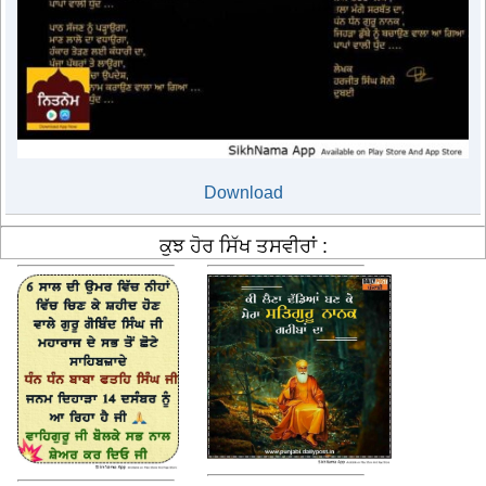
Download
ਕੁਝ ਹੋਰ ਸਿੱਖ ਤਸਵੀਰਾਂ :