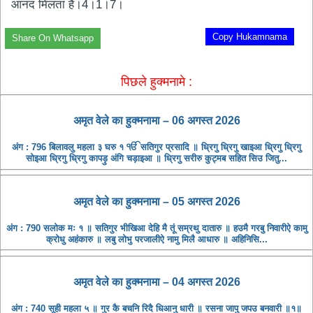
आनंद मिलता है।4।1।7।
Copy Hukamnama
Share On Whatsapp
पिछले हुक्मनामे :
अमृत ​​वेले का हुक्मनामा – 06 अगस्त 2026
अंग : 796 बिलावलु महला ३ घरु १ ੴ सतिगुर प्रसादि ॥ ध्रिगु ध्रिगु खाइआ ध्रिगु ध्रिगु
सोइआ ध्रिगु ध्रिगु कापड़ु अंगि चड़ाइआ ॥ ध्रिगु सरीरु कुट्मब सहित सिउ जितु...
अमृत ​​वेले का हुक्मनामा – 05 अगस्त 2026
अंग : 790 सलोक मः १ ॥ सतिगुर भीखिआ देहि मै तूं सम्रथु दातारु ॥ हउमै गरबु निवारीऐ कामु
क्रोधु अहंकारु ॥ लबु लोभु परजालीऐ नामु मिलै आधारु ॥ अहिनिसि...
अमृत ​​वेले का हुक्मनामा – 04 अगस्त 2026
अंग : 740 सूही महला ५ ॥ गुर कै बचनि रिदै धिआनु धारी ॥ रसना जापु जपउ बनवारी ॥१॥