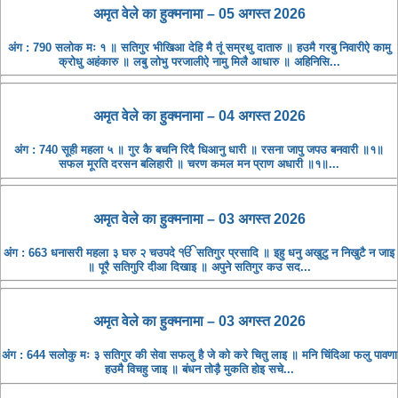
अमृत ​​वेले का हुक्मनामा – 05 अगस्त 2026
अंग : 790 सलोक मः १ ॥ सतिगुर भीखिआ देहि मै तूं सम्रथु दातारु ॥ हउमै गरबु निवारीऐ कामु
क्रोधु अहंकारु ॥ लबु लोभु परजालीऐ नामु मिलै आधारु ॥ अहिनिसि...
अमृत ​​वेले का हुक्मनामा – 04 अगस्त 2026
अंग : 740 सूही महला ५ ॥ गुर कै बचनि रिदै धिआनु धारी ॥ रसना जापु जपउ बनवारी ॥१॥
सफल मूरति दरसन बलिहारी ॥ चरण कमल मन प्राण अधारी ॥१॥...
अमृत ​​वेले का हुक्मनामा – 03 अगस्त 2026
अंग : 663 धनासरी महला ३ घरु २ चउपदे ੴ सतिगुर प्रसादि ॥ इहु धनु अखुटु न निखुटै न जाइ
॥ पूरै सतिगुरि दीआ दिखाइ ॥ अपुने सतिगुर कउ सद...
अमृत ​​वेले का हुक्मनामा – 03 अगस्त 2026
अंग : 644 सलोकु मः ३ सतिगुर की सेवा सफलु है जे को करे चितु लाइ ॥ मनि चिंदिआ फलु पावणा
हउमै विचहु जाइ ॥ बंधन तोड़ै मुकति होइ सचे...