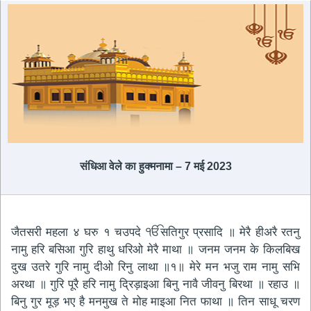
संधिआ वेले का हुक्मनामा – 7 मई 2023
जैतसरी महला ४ घरु १ चउपदे ੴसतिगुर प्रसादि ॥ मेरै हीअरै रतनु
नामु हरि बसिआ गुरि हाथु धरिओ मेरै माथा ॥ जनम जनम के किलबिख
दुख उतरे गुरि नामु दीओ रिनु लाथा ॥१॥ मेरे मन भजु राम नामु सभि
अरथा ॥ गुरि पूरै हरि नामु दि्रड़ाइआ बिनु नावै जीवनु बिरथा ॥ रहाउ ॥
बिनु गुर मूड़ भए है मनमुख ते मोह माइआ नित फाथा ॥ तिन साधू चरण