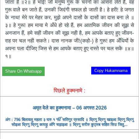
जाता है ॥२॥ हे भाई! जो मनुष्य गुरू के चरनो का आसरा लेते हैं, वह
गुरू वालेे बन जाते हैं, उनकी जिदंगी सफल हो जाती है। हे हरी! हे जगत
के नाथ! मेरे पर मेहर कर, मुझे अपने दासों के दासों का दास बना ले ॥
३॥ हे गुरू! हम माया मे अँधे हो रहे हैं, हम आतमिक जीवन की सूझ से
अनजान हैं, हमे सही जीवन की सूझ नही है, हम आपके बताए हुए जीवन-
राह पर चल नही सकते। दास नानक जी!(कहो-) हे गुरू! हम अँधियों के
अपना पला दीजिए जिस से हम आपके बताए हुए रास्ते पर चल सकें ॥४॥
१॥
Copy Hukamnama
Share On Whatsapp
पिछले हुक्मनामे :
अमृत ​​वेले का हुक्मनामा – 06 अगस्त 2026
अंग : 796 बिलावलु महला ३ घरु १ ੴ सतिगुर प्रसादि ॥ ध्रिगु ध्रिगु खाइआ ध्रिगु ध्रिगु
सोइआ ध्रिगु ध्रिगु कापड़ु अंगि चड़ाइआ ॥ ध्रिगु सरीरु कुट्मब सहित सिउ जितु...