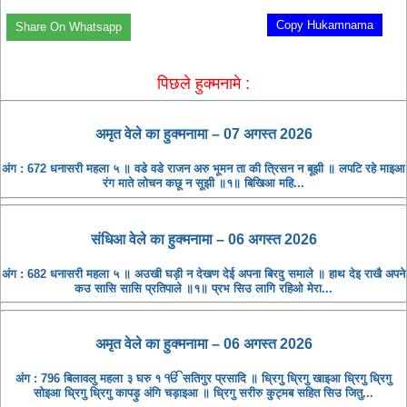
Copy Hukamnama
Share On Whatsapp
पिछले हुक्मनामे :
अमृत ​​वेले का हुक्मनामा – 07 अगस्त 2026
अंग : 672 धनासरी महला ५ ॥ वडे वडे राजन अरु भूमन ता की त्रिसन न बूझी ॥ लपटि रहे माइआ
रंग माते लोचन कछू न सूझी ॥१॥ बिखिआ महि...
संधिआ ​​वेले का हुक्मनामा – 06 अगस्त 2026
अंग : 682 धनासरी महला ५ ॥ अउखी घड़ी न देखण देई अपना बिरदु समाले ॥ हाथ देइ राखै अपने
कउ सासि सासि प्रतिपाले ॥१॥ प्रभ सिउ लागि रहिओ मेरा...
अमृत ​​वेले का हुक्मनामा – 06 अगस्त 2026
अंग : 796 बिलावलु महला ३ घरु १ ੴ सतिगुर प्रसादि ॥ ध्रिगु ध्रिगु खाइआ ध्रिगु ध्रिगु
सोइआ ध्रिगु ध्रिगु कापड़ु अंगि चड़ाइआ ॥ ध्रिगु सरीरु कुट्मब सहित सिउ जितु...