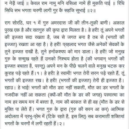
न नेड़ै जाई ॥ केवल राम नामु मनि वसिआ नामे ही मुकति पाई ॥ रिधि
सिधि सभ भगता चरणी लागी गुर कै सहजि सुभाई ॥२॥
राग सोरठि, घर १ में गुरु अमरदास जी की तीन-तुकी बाणी। अकाल
पुरख एक है और सतगुरु की कृपा द्वारा मिलता है। हे हरी! तूं अपने भगतों
की इज्जत सदा रखता है, जब से जगत बना है तब से (भगतों की
इज्जत) रखता आ रहा है। हे हरी! प्रहलाद भगत जैसे अनेकों सेवकों के
तुने इज्जत राखी है, तुने हर्नाकश्यप को मार डाला। हे हरी! जो मनुख
गुरु के सन्मुख रहते हैं उनको निश्चय होता है (की भगवान् भगतों की
इज्जत बचाता है, परन्तु) अपने मन के पीछे चलने वाले मनुख भटक कर
कुराह पड़े रहते हैं।१। हे हरी! हे स्वामी! भगत तेरी सरन पड़े रहते हैं, तूं
भगतों की इज्जत रख। हे हरी! (भगतों की इज्जत) तेरी ही इज्जत है।
रहाउ। हे भाई! भगतों को मौत डरा नहीं सकती, मौत का डर भगतों के
नजदीक नहीं आ सकता (क्यों-की मौत के डर की जगह) परमात्मा का
नाम हर समय मन में बस्ता है, नाम की बरकत से ही वह (मौत के डर से
मुक्ति पा लेते हैं। भगत गुरु के द्वारा (गुरु की सरन आ कर) आत्मिक
अदोलता में प्रभु-प्रेम में (टिके रहते है, इस लिए) सब करामाती शक्तियां
भगतों के चरणों में लगी रहती हैं।२।