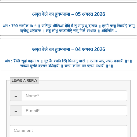
अमृत ​​वेले का हुक्मनामा – 05 अगस्त 2026
अंग : 790 सलोक मः १ ॥ सतिगुर भीखिआ देहि मै तूं सम्रथु दातारु ॥ हउमै गरबु निवारीऐ कामु
क्रोधु अहंकारु ॥ लबु लोभु परजालीऐ नामु मिलै आधारु ॥ अहिनिसि...
अमृत ​​वेले का हुक्मनामा – 04 अगस्त 2026
अंग : 740 सूही महला ५ ॥ गुर कै बचनि रिदै धिआनु धारी ॥ रसना जापु जपउ बनवारी ॥१॥
सफल मूरति दरसन बलिहारी ॥ चरण कमल मन प्राण अधारी ॥१॥...
LEAVE A REPLY
→
→