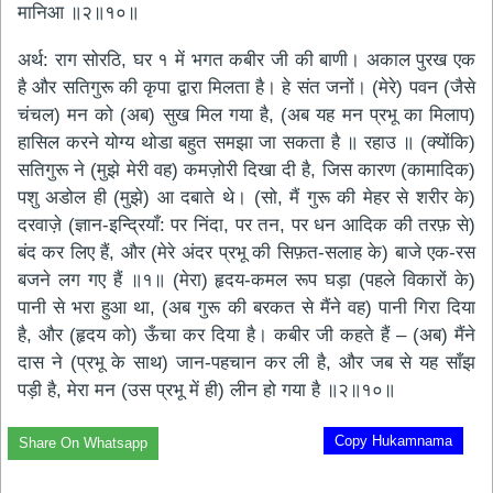
मानिआ ॥२॥१०॥
अर्थ: राग सोरठि, घर १ में भगत कबीर जी की बाणी। अकाल पुरख एक
है और सतिगुरू की कृपा द्वारा मिलता है। हे संत जनों। (मेरे) पवन (जैसे
चंचल) मन को (अब) सुख मिल गया है, (अब यह मन प्रभू का मिलाप)
हासिल करने योग्य थोडा बहुत समझा जा सकता है ॥ रहाउ ॥ (क्योंकि)
सतिगुरू ने (मुझे मेरी वह) कमज़ोरी दिखा दी है, जिस कारण (कामादिक)
पशु अडोल ही (मुझे) आ दबाते थे। (सो, मैं गुरू की मेहर से शरीर के)
दरवाज़े (ज्ञान-इन्द्रियाँ: पर निंदा, पर तन, पर धन आदिक की तरफ़ से)
बंद कर लिए हैं, और (मेरे अंदर प्रभू की सिफ़त-सलाह के) बाजे एक-रस
बजने लग गए हैं ॥१॥ (मेरा) हृदय-कमल रूप घड़ा (पहले विकारों के)
पानी से भरा हुआ था, (अब गुरू की बरकत से मैंने वह) पानी गिरा दिया
है, और (हृदय को) ऊँचा कर दिया है। कबीर जी कहते हैं – (अब) मैंने
दास ने (प्रभू के साथ) जान-पहचान कर ली है, और जब से यह साँझ
पड़ी है, मेरा मन (उस प्रभू में ही) लीन हो गया है ॥२॥१०॥
Copy Hukamnama
Share On Whatsapp