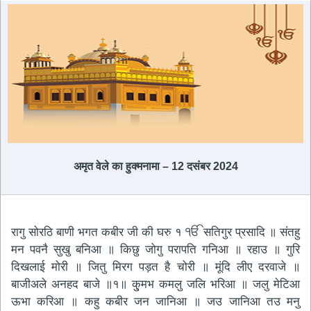
अमृत ​​वेले का हुक्मनामा – 12 दसंबर 2024
रागु सोरठि बाणी भगत कबीर जी की घरु १ ੴ सतिगुर प्रसादि ॥ संतहु
मन पवनै सुखु बनिआ ॥ किछु जोगु परापति गनिआ ॥ रहाउ ॥ गुरि
दिखलाई मोरी ॥ जितु मिरग पड़त है चोरी ॥ मूंदि लीए दरवाजे ॥
बाजीअले अनहद बाजे ॥१॥ कु्मभ कमलु जलि भरिआ ॥ जलु मेटिआ
ऊभा करिआ ॥ कहु कबीर जन जानिआ ॥ जउ जानिआ तउ मनु