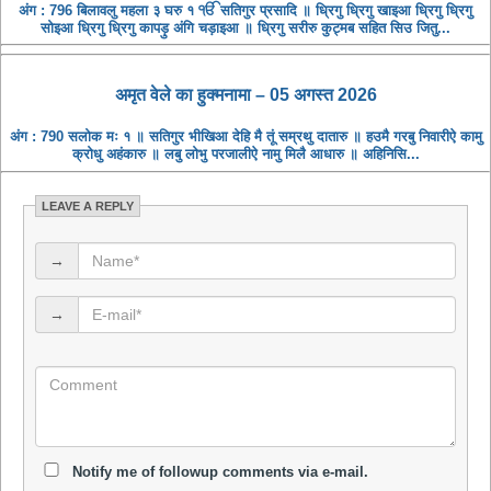
अंग : 796 बिलावलु महला ३ घरु १ ੴ सतिगुर प्रसादि ॥ ध्रिगु ध्रिगु खाइआ ध्रिगु ध्रिगु
सोइआ ध्रिगु ध्रिगु कापड़ु अंगि चड़ाइआ ॥ ध्रिगु सरीरु कुट्मब सहित सिउ जितु...
अमृत ​​वेले का हुक्मनामा – 05 अगस्त 2026
अंग : 790 सलोक मः १ ॥ सतिगुर भीखिआ देहि मै तूं सम्रथु दातारु ॥ हउमै गरबु निवारीऐ कामु
क्रोधु अहंकारु ॥ लबु लोभु परजालीऐ नामु मिलै आधारु ॥ अहिनिसि...
LEAVE A REPLY
→
→
Notify me of followup comments via e-mail.