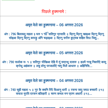
पिछले हुक्मनामे :
अमृत ​​वेले का हुक्मनामा – 06 अगस्त 2026
अंग : 796 बिलावलु महला ३ घरु १ ੴ सतिगुर प्रसादि ॥ ध्रिगु ध्रिगु खाइआ ध्रिगु ध्रिगु
सोइआ ध्रिगु ध्रिगु कापड़ु अंगि चड़ाइआ ॥ ध्रिगु सरीरु कुट्मब सहित सिउ जितु...
अमृत ​​वेले का हुक्मनामा – 05 अगस्त 2026
अंग : 790 सलोक मः १ ॥ सतिगुर भीखिआ देहि मै तूं सम्रथु दातारु ॥ हउमै गरबु निवारीऐ कामु
क्रोधु अहंकारु ॥ लबु लोभु परजालीऐ नामु मिलै आधारु ॥ अहिनिसि...
अमृत ​​वेले का हुक्मनामा – 04 अगस्त 2026
अंग : 740 सूही महला ५ ॥ गुर कै बचनि रिदै धिआनु धारी ॥ रसना जापु जपउ बनवारी ॥१॥
सफल मूरति दरसन बलिहारी ॥ चरण कमल मन प्राण अधारी ॥१॥...