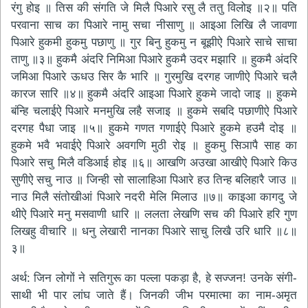
रंगु होइ ॥ तिस की संगति जे मिलै पिआरे रसु लै ततु विलोइ ॥२॥ पति
परवाना साच का पिआरे नामु सचा नीसाणु ॥ आइआ लिखि लै जावणा
पिआरे हुकमी हुकमु पछाणु ॥ गुर बिनु हुकमु न बूझीऐ पिआरे साचे साचा
ताणु ॥३॥ हुकमै अंदरि निमिआ पिआरे हुकमै उदर मझारि ॥ हुकमै अंदरि
जमिआ पिआरे ऊधउ सिर कै भारि ॥ गुरमुखि दरगह जाणीऐ पिआरे चलै
कारज सारि ॥४॥ हुकमै अंदरि आइआ पिआरे हुकमे जादो जाइ ॥ हुकमे
बंन्हि चलाईऐ पिआरे मनमुखि लहै सजाइ ॥ हुकमे सबदि पछाणीऐ पिआरे
दरगह पैधा जाइ ॥५॥ हुकमे गणत गणाईऐ पिआरे हुकमे हउमै दोइ ॥
हुकमे भवै भवाईऐ पिआरे अवगणि मुठी रोइ ॥ हुकमु सिञापै साह का
पिआरे सचु मिलै वडिआई होइ ॥६॥ आखणि अउखा आखीऐ पिआरे किउ
सुणीऐ सचु नाउ ॥ जिन्ही सो सालाहिआ पिआरे हउ तिन्ह बलिहारै जाउ ॥
नाउ मिलै संतोखीआं पिआरे नदरी मेलि मिलाउ ॥७॥ काइआ कागदु जे
थीऐ पिआरे मनु मसवाणी धारि ॥ ललता लेखणि सच की पिआरे हरि गुण
लिखहु वीचारि ॥ धनु लेखारी नानका पिआरे साचु लिखै उरि धारि ॥८॥
३॥
अर्थ: जिन लोगों ने सतिगुरू का पल्ला पकड़ा है, हे सज्जन! उनके संगी-
साथी भी पार लांघ जाते हैं। जिनकी जीभ परमात्मा का नाम-अमृत