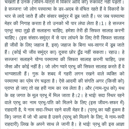
चखती है उनके (जीवन-यात्रा में विकार आदि की) रुकावटें नहीं पड़ती।
हे सज्जन! जो लोग परमात्मा के डर-अदब से वंचित रहते हैं वे विकारों के
भार से लादे जाते हैं और संसार समुंद्र में डूब जाते हैं। पर जब परमात्मा
मेहर की निगाह करता है तो उनको भी पार लंघा लेता है।1। हे सज्जन
प्रभू! सदा तुझे ही सलाहना चाहिए, हमेशा तेरी ही सिफत सालाह करनी
चाहिए। (इस संसार-समुंद्र में से पार लांघने के लिए तेरी सिफत सालाह
ही जीवों के लिए जहाज है, इस) जहाज के बिना भव-सागर में डूब जाते
हैं। (कोई भी जीव समुंद्र का) दूसरा छोर ढूँढ नहीं सकता। रहाउ। हे
सज्जन! सलाहने योग्य परमात्मा की सिफत सालाह करनी चाहिए, उस
जैसा और कोई नहीं है। जो लोग प्यारे प्रभू की सिफत सालाह करते हैं वे
भाग्यशाली हैं। गुरू के शबद में गहरी लगन रखने वाले व्यक्ति को
परमात्मा का प्रेम रंग चढ़ता है। ऐसे आदमी की संगति अगर (किसी को)
प्राप्त हो जाए तो वह हरी नाम का रस लेता है। और (नाम-दूध को) मथ
के वह जगत के मूल प्रभू में मिल जाता है।2। हे भाई! सदा स्थिर रहने
वाले प्रभू का नाम प्रभू-पति को मिलने के लिए (इस जीवन-सफर में)
राहदारी है, ये नाम सदा-स्थिर रहने वाली मेहर है। (प्रभू का यही हुकम है
कि) जगत में जो भी आया है उसने (प्रभू को मिलने के लिए, ये नाम-रूपी
राहदारी) लिख के अपने साथ ले जानी है। हे भाई! प्रभू की इस आज्ञा