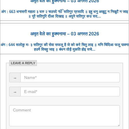
अमृत ​​वेले का हुक्मनामा – 03 अगस्त 2026
अंग : 663 धनासरी महला ३ घरु २ चउपदे ੴ सतिगुर प्रसादि ॥ इहु धनु अखुटु न निखुटै न जाइ
॥ पूरै सतिगुरि दीआ दिखाइ ॥ अपुने सतिगुर कउ सद...
अमृत ​​वेले का हुक्मनामा – 03 अगस्त 2026
अंग : 644 सलोकु मः ३ सतिगुर की सेवा सफलु है जे को करे चितु लाइ ॥ मनि चिंदिआ फलु पावणा
हउमै विचहु जाइ ॥ बंधन तोड़ै मुकति होइ सचे...
LEAVE A REPLY
→
→