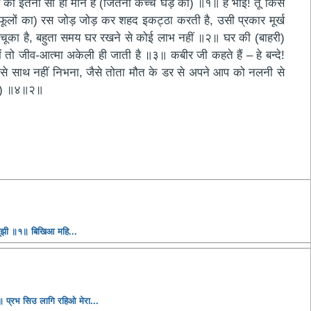
र का इतना सा ही मान है (जितना कच्चे घड़े का) ॥१॥ हे भाई! तूँ किस
ी (फूलों का) रस जोड़ जोड़ कर शहद इकट्ठा करती है, उसी प्रकार मूर्ख
त चूका है, बहुता समय घर रखने से कोई लाभ नहीं ॥२॥ घर की (बाहरी)
ें तो जीव-आत्मा अकेली ही जाती है ॥३॥ कबीर जी कहते हैं – हे बन्दे!
 जिस से साथ नहीं निभना, जैसे तोता मौत के डर से अपने आप को नलनी से
 है) ॥४॥२॥
सूझी ॥१॥ बिखिआ महि...
 प्रभ सिउ लागि रहिओ मेरा...