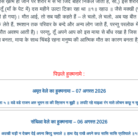
 ख़त्म हो जाने पर शरीर में से भी जिंद बाहर निकल जाती है, सो,) इस शरी
ब तूँ (माँ के पेट में) दस महीने उल्टा टिका रहा था ॥१॥ रहाउ ॥ जैसे मक्ख
ा ही हो गया)। मौत आई, तो सब यही कहते हैं – ले चलो, ले चलो, अब यह बी
लेते हैं, श्मशान तक परिवार के बन्दे और अन्य लोग जाते हैं, परन्तु परलोक म
ार्थ, मौत अवश्य आती है)। परन्तु, तूँ अपने आप को इस माया से बाँध रखा है
रण बनता, माया के साथ चिंबड़े रहना मनुष्य की आत्मिक मौत का कारण बनता
पिछले हुक्मनामे :
अमृत ​​वेले का हुक्मनामा – 07 अगस्त 2026
ा ५ ॥ वडे वडे राजन अरु भूमन ता की त्रिसन न बूझी ॥ लपटि रहे माइआ रंग माते लोचन कछू न 
संधिआ ​​वेले का हुक्मनामा – 06 अगस्त 2026
अउखी घड़ी न देखण देई अपना बिरदु समाले ॥ हाथ देइ राखै अपने कउ सासि सासि प्रतिपाले ॥१॥