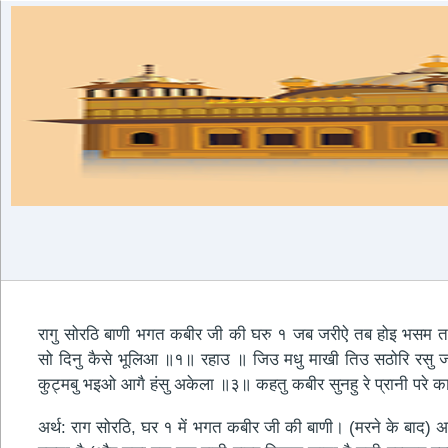
रागु सोरठि बाणी भगत कबीर जी की घरु १ जब जरीऐ तब होइ भसम 
सो दिनु कैसे भूलिआ ॥१॥ रहाउ ॥ जिउ मधु माखी तिउ सठोरि रसु ज
कुट्मबु भइओ आगै हंसु अकेला ॥३॥ कहतु कबीर सुनहु रे प्रानी प
अर्थ: राग सोरठि, घर १ में भगत कबीर जी की बाणी। (मरने के बाद) अगर