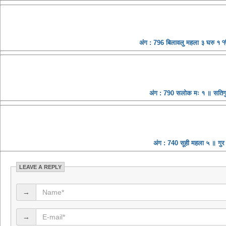
अंग : 796 बिलावलु महला ३ घरु १ ੴ स
अंग : 790 सलोक मः १ ॥ सतिगुर 
अंग : 740 सूही महला ५ ॥ गु
LEAVE A REPLY
→
→