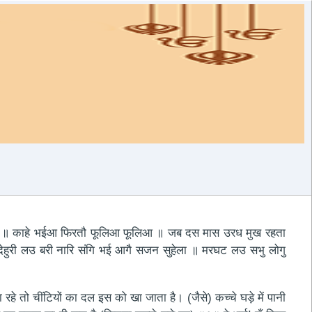
ई ॥१॥ काहे भईआ फिरतौ फूलिआ फूलिआ ॥ जब दस मास उरध मुख रहता
ेहुरी लउ बरी नारि संगि भई आगै सजन सुहेला ॥ मरघट लउ सभु लोगु
रहे तो चींटियों का दल इस को खा जाता है। (जैसे) कच्चे घड़े में पानी