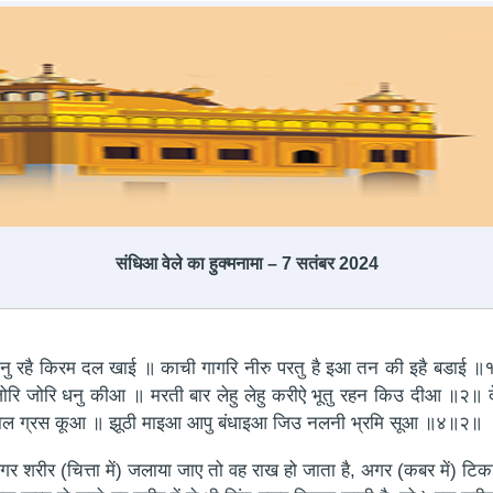
संधिआ वेले का हुक्मनामा – 7 सतंबर 2024
तनु रहै किरम दल खाई ॥ काची गागरि नीरु परतु है इआ तन की इहै बडा
ोरि जोरि धनु कीआ ॥ मरती बार लेहु लेहु करीऐ भूतु रहन किउ दीआ ॥२॥ द
रे काल ग्रस कूआ ॥ झूठी माइआ आपु बंधाइआ जिउ नलनी भ्रमि सूआ ॥४॥२॥
 शरीर (चित्ता में) जलाया जाए तो वह राख हो जाता है, अगर (कबर में) टिका 