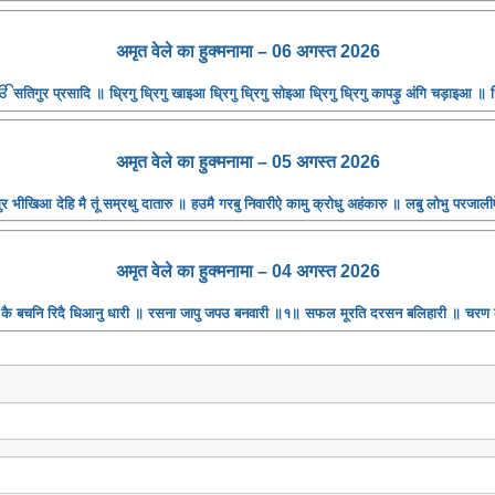
अमृत ​​वेले का हुक्मनामा – 06 अगस्त 2026
तिगुर प्रसादि ॥ ध्रिगु ध्रिगु खाइआ ध्रिगु ध्रिगु सोइआ ध्रिगु ध्रिगु कापड़ु अंगि चड़ाइआ ॥ ध
अमृत ​​वेले का हुक्मनामा – 05 अगस्त 2026
भीखिआ देहि मै तूं सम्रथु दातारु ॥ हउमै गरबु निवारीऐ कामु क्रोधु अहंकारु ॥ लबु लोभु परजाली
अमृत ​​वेले का हुक्मनामा – 04 अगस्त 2026
र कै बचनि रिदै धिआनु धारी ॥ रसना जापु जपउ बनवारी ॥१॥ सफल मूरति दरसन बलिहारी ॥ चर