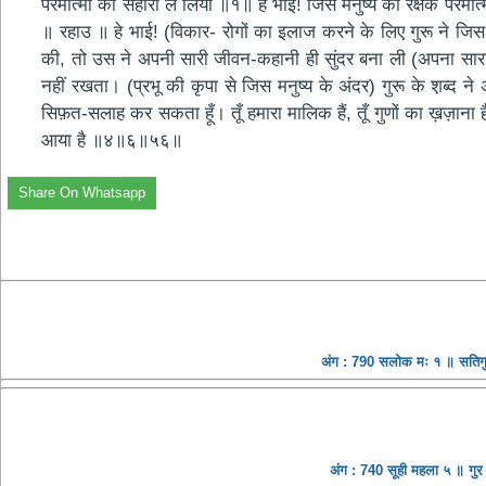
परमात्मा का सहारा ले लिया ॥१॥ हे भाई! जिस मनुष्य का रक्षक परमात
॥ रहाउ ॥ हे भाई! (विकार- रोगों का इलाज करने के लिए गुरू ने जिस
की, तो उस ने अपनी सारी जीवन-कहानी ही सुंदर बना ली (अपना सारा ज
नहीं रखता। (प्रभू की कृपा से जिस मनुष्य के अंदर) गुरू के श़ब्द ने अ
सिफ़त-सलाह कर सकता हूँ। तूँ हमारा मालिक हैं, तूँ गुणों का ख़ज़ाना
आया है ॥४॥६॥५६॥
Share On Whatsapp
अंग : 790 सलोक मः १ ॥ सतिगुर 
अंग : 740 सूही महला ५ ॥ गु