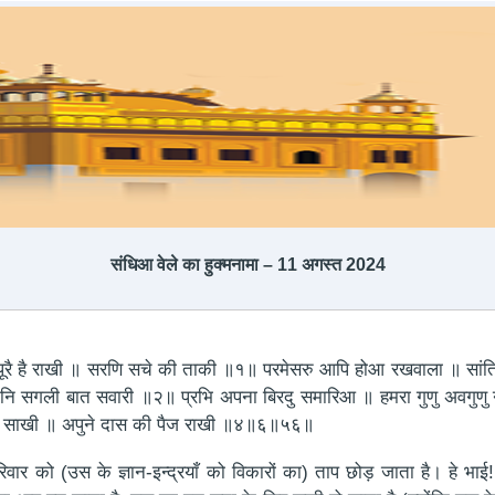
संधिआ वेले का हुक्मनामा – 11 अगस्त 2024
ि पूरै है राखी ॥ सरणि सचे की ताकी ॥१॥ परमेसरु आपि होआ रखवाला ॥ सा
तिनि सगली बात सवारी ॥२॥ प्रभि अपना बिरदु समारिआ ॥ हमरा गुणु अवग
सचु साखी ॥ अपुने दास की पैज राखी ॥४॥६॥५६॥
वार को (उस के ज्ञान-इन्द्रयाँ को विकारों का) ताप छोड़ जाता है। हे भाई