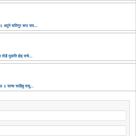
 ॥ अपुने सतिगुर कउ सद...
तोड़ै मुकति होइ सचे...
उ ॥ साचा साहिबु सचु...