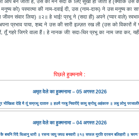
्मा आप बन जाता है, उस का मन सदा के लिए सुखी हो जाता है (क्योंकि उस क
 मनुष्य को) परमात्मा की नाम-दवाई दी, उस (नाम-दारू) ने उस मनुष्य का सा
ीवन संवार लिया) ॥२॥ हे भाई! प्रभू ने (सदा ही) अपने (प्यार वाले) स्व
पना प्रभाव पाया, श़ब्द ने उस की सारी इज़्ज़त रख ली (उस को विकारों में फंस
 हैं, तूँ गहरे जिगरे वाला हैं। हे नानक जी! सदा-थिर प्रभू का नाम जपा कर,
पिछले हुक्मनामे :
अमृत ​​वेले का हुक्मनामा – 05 अगस्त 2026
भीखिआ देहि मै तूं सम्रथु दातारु ॥ हउमै गरबु निवारीऐ कामु क्रोधु अहंकारु ॥ लबु लोभु परजाली
अमृत ​​वेले का हुक्मनामा – 04 अगस्त 2026
र कै बचनि रिदै धिआनु धारी ॥ रसना जापु जपउ बनवारी ॥१॥ सफल मूरति दरसन बलिहारी ॥ चर