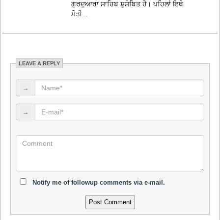
ਗੁਰਦੁਆਰਾ ਸਾਹਿਬ ਸ਼ੁਸ਼ੋਬਿਤ ਹੈ। ਪਹਿਲਾਂ ਇਥੇ
ਮੋਤੀ...
LEAVE A REPLY
→
→
Notify me of followup comments via e-mail.