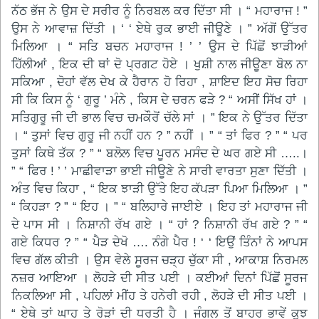
ਨੱਠ ਭੱਜ ਨੇ ਉਸ ਦੇ ਸਰੀਰ ਨੂੰ ਨਿਰਬਲ ਕਰ ਦਿੱਤਾ ਸੀ । “ ਮਹਾਰਾਜ ! ”
ਉਸ ਨੇ ਆਵਾਜ਼ ਦਿੱਤੀ । ‘ ‘ ਏਥੇ ਰੁਕ ਭਾਈ ਜੀਊਣੇ । ” ਅੱਗੋਂ ਉੱਤਰ
ਮਿਲਿਆ । “ ਸਤਿ ਬਚਨ ਮਹਾਰਾਜ ! ’ ’ ਉਸ ਦੇ ਪਿੱਛੋਂ ਝਾੜੀਆਂ
ਹਿੱਲੀਆਂ , ਇਕ ਦੀ ਥਾਂ ਦੋ ਪ੍ਰਗਟ ਹੋਏ । ਖੁਸ਼ੀ ਨਾਲ ਜੀਊਣਾ ਬੋਲ ਨਾ
ਸਕਿਆ , ਦੋਹਾਂ ਵੱਲ ਦੇਖ ਕੇ ਹੈਰਾਨ ਹੋ ਰਿਹਾ , ਸ਼ਾਇਦ ਇਹ ਸੋਚ ਰਿਹਾ
ਸੀ ਕਿ ਕਿਸ ਨੂੰ ‘ ਗੁਰੂ ’ ਮੰਨੇ , ਕਿਸ ਦੇ ਚਰਨ ਫੜੇ ? “ ਅਸੀਂ ਸਿੱਖ ਹਾਂ ।
ਸਤਿਗੁਰੂ ਜੀ ਦੀ ਭਾਲ ਵਿਚ ਚਮਕੌਰੋਂ ਚੱਲੇ ਸਾਂ । ” ਇਕ ਨੇ ਉੱਤਰ ਦਿੱਤਾ
। “ ਤੁਸਾਂ ਵਿਚ ਗੁਰੂ ਜੀ ਨਹੀਂ ਹਨ ? ” ਨਹੀਂ । ” “ ਤਾਂ ਫਿਰ ? ” “ ਪਰ
ਤੁਸਾਂ ਕਿਥੇ ਤੱਕ ? ” “ ਬਲੋਲ ਵਿਚ ਪੂਰਨ ਮਸੰਦ ਦੇ ਘਰ ਗਏ ਸੀ …..।
” “ ਫਿਰ ! ’ ’ ਮਾਛੀਵਾੜਾ ਭਾਈ ਜੀਊਣੇ ਨੇ ਸਾਰੀ ਵਾਰਤਾ ਸੁਣਾ ਦਿੱਤੀ ।
ਅੰਤ ਵਿਚ ਕਿਹਾ , “ ਇਕ ਝਾੜੀ ਉੱਤੇ ਇਹ ਕੱਪੜਾ ਪਿਆ ਮਿਲਿਆ । ”
“ ਕਿਹੜਾ ? ” “ ਇਹ । ” “ ਬਲਿਹਾਰੇ ਜਾਈਏ । ਇਹ ਤਾਂ ਮਹਾਰਾਜ ਜੀ
ਦੇ ਪਾਸ ਸੀ । ਨਿਸ਼ਾਨੀ ਰੱਖ ਗਏ । “ ਹਾਂ ? ਨਿਸ਼ਾਨੀ ਰੱਖ ਗਏ ? ” “
ਗਏ ਕਿਧਰ ? ” “ ਪੈੜ ਦੇਖੋ …. ਨੰਗੇ ਪੈਰ ! ‘ ‘ ਇਉਂ ਤਿੰਨਾਂ ਨੇ ਆਪਸ
ਵਿਚ ਗੱਲ ਕੀਤੀ । ਉਸ ਵੇਲੇ ਸੂਰਜ ਚੜ੍ਹ ਚੁੱਕਾ ਸੀ , ਆਕਾਸ਼ ਨਿਰਮਲ
ਨਜ਼ਰ ਆਇਆ । ਲੋਹੜੇ ਦੀ ਸੀਤ ਪਈ । ਕਈਆਂ ਦਿਨਾਂ ਪਿੱਛੋਂ ਸੂਰਜ
ਨਿਕਲਿਆ ਸੀ , ਪਹਿਲਾਂ ਮੀਂਹ ਤੇ ਹਨੇਰੀ ਰਹੀ , ਲੋਹੜੇ ਦੀ ਸੀਤ ਪਈ ।
“ ਏਥੇ ਤਾਂ ਘਾਹ ਤੇ ਰੋੜਾਂ ਦੀ ਧਰਤੀ ਹੈ । ਜੰਗਲ ਤੋਂ ਬਾਹਰ ਭਾਵੇਂ ਕੁਝ