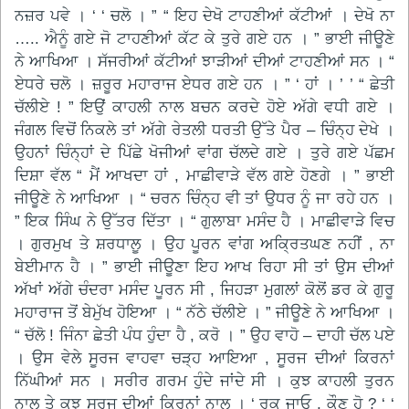
ਨਜ਼ਰ ਪਵੇ । ‘ ‘ ਚਲੋ । ” “ ਇਹ ਦੇਖੋ ਟਾਹਣੀਆਂ ਕੱਟੀਆਂ । ਦੇਖੋ ਨਾ
….. ਐਨੂੰ ਗਏ ਜੋ ਟਾਹਣੀਆਂ ਕੱਟ ਕੇ ਤੁਰੇ ਗਏ ਹਨ । ” ਭਾਈ ਜੀਊਣੇ
ਨੇ ਆਖਿਆ । ਸੱਜਰੀਆਂ ਕੱਟੀਆਂ ਝਾੜੀਆਂ ਦੀਆਂ ਟਾਹਣੀਆਂ ਸਨ । “
ਏਧਰੇ ਚਲੋ । ਜ਼ਰੂਰ ਮਹਾਰਾਜ ਏਧਰ ਗਏ ਹਨ । ” ‘ ਹਾਂ । ’ ’ “ ਛੇਤੀ
ਚੱਲੀਏ ! ” ਇਉਂ ਕਾਹਲੀ ਨਾਲ ਬਚਨ ਕਰਦੇ ਹੋਏ ਅੱਗੇ ਵਧੀ ਗਏ ।
ਜੰਗਲ ਵਿਚੋਂ ਨਿਕਲੇ ਤਾਂ ਅੱਗੇ ਰੇਤਲੀ ਧਰਤੀ ਉੱਤੇ ਪੈਰ – ਚਿੰਨ੍ਹ ਦੇਖੇ ।
ਉਹਨਾਂ ਚਿੰਨ੍ਹਾਂ ਦੇ ਪਿੱਛੇ ਖੋਜੀਆਂ ਵਾਂਗ ਚੱਲਦੇ ਗਏ । ਤੁਰੇ ਗਏ ਪੱਛਮ
ਦਿਸ਼ਾ ਵੱਲ “ ਮੈਂ ਆਖਦਾ ਹਾਂ , ਮਾਛੀਵਾੜੇ ਵੱਲ ਗਏ ਹੋਣਗੇ । ” ਭਾਈ
ਜੀਊਣੇ ਨੇ ਆਖਿਆ । “ ਚਰਨ ਚਿੰਨ੍ਹ ਵੀ ਤਾਂ ਉਧਰ ਨੂੰ ਜਾ ਰਹੇ ਹਨ ।
” ਇਕ ਸਿੰਘ ਨੇ ਉੱਤਰ ਦਿੱਤਾ । “ ਗੁਲਾਬਾ ਮਸੰਦ ਹੈ । ਮਾਛੀਵਾੜੇ ਵਿਚ
। ਗੁਰਮੁਖ ਤੇ ਸ਼ਰਧਾਲੂ । ਉਹ ਪੂਰਨ ਵਾਂਗ ਅਕ੍ਰਿਤਘਣ ਨਹੀਂ , ਨਾ
ਬੇਈਮਾਨ ਹੈ । ” ਭਾਈ ਜੀਊਣਾ ਇਹ ਆਖ ਰਿਹਾ ਸੀ ਤਾਂ ਉਸ ਦੀਆਂ
ਅੱਖਾਂ ਅੱਗੇ ਚੰਦਰਾ ਮਸੰਦ ਪੂਰਨ ਸੀ , ਜਿਹੜਾ ਮੁਗਲਾਂ ਕੋਲੋਂ ਡਰ ਕੇ ਗੁਰੂ
ਮਹਾਰਾਜ ਤੋਂ ਬੇਮੁੱਖ ਹੋਇਆ । “ ਨੱਠੇ ਚੱਲੀਏ । ” ਜੀਊਣੇ ਨੇ ਆਖਿਆ ।
“ ਚੱਲੋ ! ਜਿੰਨਾ ਛੇਤੀ ਪੰਧ ਹੁੰਦਾ ਹੈ , ਕਰੋ । ” ਉਹ ਵਾਹੋ – ਦਾਹੀ ਚੱਲ ਪਏ
। ਉਸ ਵੇਲੇ ਸੂਰਜ ਵਾਹਵਾ ਚੜ੍ਹ ਆਇਆ , ਸੂਰਜ ਦੀਆਂ ਕਿਰਨਾਂ
ਨਿੱਘੀਆਂ ਸਨ । ਸਰੀਰ ਗਰਮ ਹੁੰਦੇ ਜਾਂਦੇ ਸੀ । ਕੁਝ ਕਾਹਲੀ ਤੁਰਨ
ਨਾਲ ਤੇ ਕੁਝ ਸੂਰਜ ਦੀਆਂ ਕਿਰਨਾਂ ਨਾਲ । ‘ ਰੁਕ ਜਾਓ , ਕੌਣ ਹੋ ? ‘ ‘