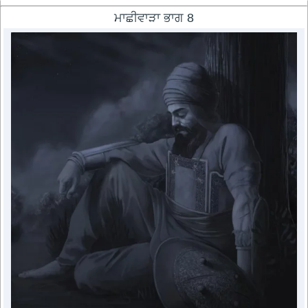
ਮਾਛੀਵਾੜਾ ਭਾਗ 8