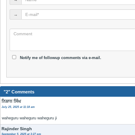
→
Notify me of followup comments via e-mail.
"2" Comments
ਨਿਸ਼ਾਨ ਸਿੰਘ
July 25, 2025 at 11:18 am
waheguru waheguru waheguru ji
Rajinder Singh
September 5, 2025 at 3:27 pm