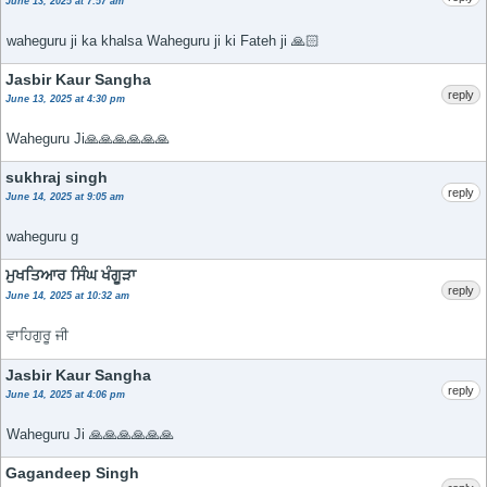
June 13, 2025 at 7:57 am
waheguru ji ka khalsa Waheguru ji ki Fateh ji 🙏🏻
Jasbir Kaur Sangha
reply
June 13, 2025 at 4:30 pm
Waheguru Ji🙏🙏🙏🙏🙏🙏
sukhraj singh
reply
June 14, 2025 at 9:05 am
waheguru g
ਮੁਖਤਿਆਰ ਸਿੰਘ ਖੰਗੂੜਾ
reply
June 14, 2025 at 10:32 am
ਵਾਹਿਗੁਰੂ ਜੀ
Jasbir Kaur Sangha
reply
June 14, 2025 at 4:06 pm
Waheguru Ji 🙏🙏🙏🙏🙏🙏
Gagandeep Singh