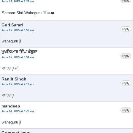
reply
June 15, 2025 at 6:32 am
Satnam Shri Waheguru Ji 🙏❤️
Guri Sarari
reply
June 15, 2025 at 6:59 am
waheguru ji
ਮੁਖਤਿਆਰ ਸਿੰਘ ਖੰਗੂੜਾ
reply
June 15, 2025 at 8:54 am
ਵਾਹਿਗੁਰੂ ਜੀ
Ranjit Singh
reply
June 15, 2025 at 7:13 pm
ਵਾਹਿਗੁਰੂ
mandeep
reply
June 16, 2025 at 6:45 am
waheguru ji
Gurpreet kaur