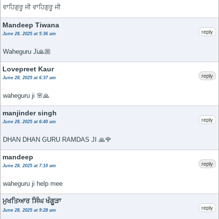
ਵਾਹਿਗੁਰੂ ਜੀ ਵਾਹਿਗੁਰੂ ਜੀ
Mandeep Tiwana
reply
June 28, 2025 at 5:36 am
Waheguru Ji🙏🏼
Lovepreet Kaur
reply
June 28, 2025 at 6:37 am
waheguru ji 🌸🙏
manjinder singh
reply
June 28, 2025 at 6:40 am
DHAN DHAN GURU RAMDAS JI 🙏🌹
mandeep
reply
June 28, 2025 at 7:10 am
waheguru ji help mee
ਮੁਖਤਿਆਰ ਸਿੰਘ ਖੰਗੂੜਾ
reply
June 28, 2025 at 9:28 am