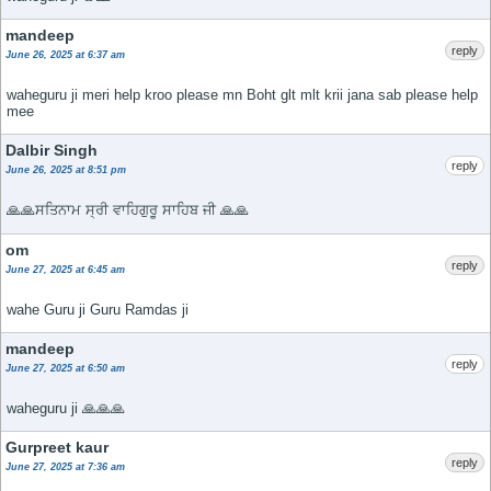
mandeep
reply
June 26, 2025 at 6:37 am
waheguru ji meri help kroo please mn Boht glt mlt krii jana sab please help
mee
Dalbir Singh
reply
June 26, 2025 at 8:51 pm
🙏🙏ਸਤਿਨਾਮ ਸ੍ਰੀ ਵਾਹਿਗੁਰੂ ਸਾਹਿਬ ਜੀ 🙏🙏
om
reply
June 27, 2025 at 6:45 am
wahe Guru ji Guru Ramdas ji
mandeep
reply
June 27, 2025 at 6:50 am
waheguru ji 🙏🙏🙏
Gurpreet kaur
reply
June 27, 2025 at 7:36 am