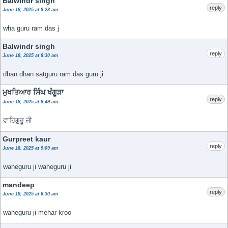
Balwindr singh
reply
June 18, 2025 at 8:28 am
wha guru ram das j
Balwindr singh
reply
June 18, 2025 at 8:30 am
dhan dhan satguru ram das guru ji
ਮੁਖਤਿਆਰ ਸਿੰਘ ਖੰਗੂੜਾ
reply
June 18, 2025 at 8:49 am
ਵਾਹਿਗੁਰੂ ਜੀ
Gurpreet kaur
reply
June 18, 2025 at 9:09 am
waheguru ji waheguru ji
mandeep
reply
June 19, 2025 at 6:30 am
waheguru ji mehar kroo