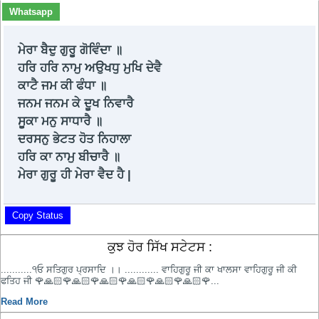
Whatsapp
ਮੇਰਾ ਬੈਦੁ ਗੁਰੂ ਗੋਵਿੰਦਾ ॥
ਹਰਿ ਹਰਿ ਨਾਮੁ ਅਉਖਧੁ ਮੁਖਿ ਦੇਵੈ
ਕਾਟੈ ਜਮ ਕੀ ਫੰਧਾ ॥
ਜਨਮ ਜਨਮ ਕੇ ਦੂਖ ਨਿਵਾਰੈ
ਸੂਕਾ ਮਨੁ ਸਾਧਾਰੈ ॥
ਦਰਸਨੁ ਭੇਟਤ ਹੋਤ ਨਿਹਾਲਾ
ਹਰਿ ਕਾ ਨਾਮੁ ਬੀਚਾਰੈ ॥
ਮੇਰਾ ਗੁਰੂ ਹੀ ਮੇਰਾ ਵੈਦ ਹੈ |
Copy Status
ਕੁਝ ਹੋਰ ਸਿੱਖ ਸਟੇਟਸ :
...........੧ਓ ਸਤਿਗੁਰ ਪ੍ਰਸਾਦਿ ।। ............ ਵਾਹਿਗੁਰੂ ਜੀ ਕਾ ਖਾਲਸਾ ਵਾਹਿਗੁਰੂ ਜੀ ਕੀ
ਫਤਿਹ ਜੀ 🌹🙏🏻🌹🙏🏻🌹🙏🏻🌹🙏🏻🌹🙏🏻🌹🙏🏻🌹...
Read More