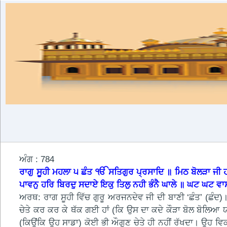
ਅੰਗ : 784
ਰਾਗੁ ਸੂਹੀ ਮਹਲਾ ੫ ਛੰਤ ੴ ਸਤਿਗੁਰ ਪ੍ਰਸਾਦਿ ॥ ਮਿਠ ਬੋਲੜਾ ਜੀ 
ਪਾਵਨੁ ਹਰਿ ਬਿਰਦੁ ਸਦਾਏ ਇਕੁ ਤਿਲੁ ਨਹੀ ਭੰਨੈ ਘਾਲੇ ॥ ਘਟ ਘਟ ਵਾ
ਅਰਥ: ਰਾਗ ਸੂਹੀ ਵਿੱਚ ਗੁਰੂ ਅਰਜਨਦੇਵ ਜੀ ਦੀ ਬਾਣੀ ‘ਛੰਤ’ (ਛੰਦ)।
ਚੇਤੇ ਕਰ ਕਰ ਕੇ ਥੱਕ ਗਈ ਹਾਂ (ਕਿ ਉਸ ਦਾ ਕਦੇ ਕੌੜਾ ਬੋਲ ਬੋਲਿਆ 
(ਕਿਉਂਕਿ ਉਹ ਸਾਡਾ) ਕੋਈ ਭੀ ਔਗੁਣ ਚੇਤੇ ਹੀ ਨਹੀਂ ਰੱਖਦਾ। ਉਹ ਵਿਕ