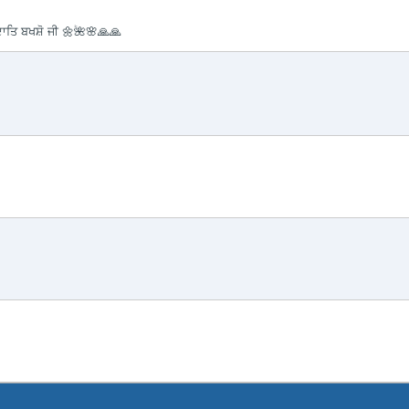
ਾਤਿ ਬਖਸ਼ੋ ਜੀ 🌼🌺🌸🙏🙏