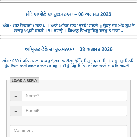
ਸੰਧਿਆ ਵੇਲੇ ਦਾ ਹੁਕਮਨਾਮਾ – 08 ਅਗਸਤ 2026
ਅੰਗ : 702 ਜੈਤਸਰੀ ਮਹਲਾ ੫ ॥ ਆਏ ਅਨਿਕ ਜਨਮ ਭ੍ਰਮਿ ਸਰਣੀ ॥ ਉਧਰੁ ਦੇਹ ਅੰਧ ਕੂਪ ਤੇ
ਲਾਵਹੁ ਅਪੁਨੀ ਚਰਣੀ ॥੧॥ ਰਹਾਉ ॥ ਗਿਆਨੁ ਧਿਆਨੁ ਕਿਛੁ ਕਰਮੁ ਨ ਜਾਨਾ...
ਅਮ੍ਰਿਤ ਵੇਲੇ ਦਾ ਹੁਕਮਨਾਮਾ – 08 ਅਗਸਤ 2026
ਅੰਗ : 639 ਸੋਰਠਿ ਮਹਲਾ ੫ ਘਰੁ ੧ ਅਸਟਪਦੀਆ ੴ ਸਤਿਗੁਰ ਪ੍ਰਸਾਦਿ ॥ ਸਭੁ ਜਗੁ ਜਿਨਹਿ
ਉਪਾਇਆ ਭਾਈ ਕਰਣ ਕਾਰਣ ਸਮਰਥੁ ॥ ਜੀਉ ਪਿੰਡੁ ਜਿਨਿ ਸਾਜਿਆ ਭਾਈ ਦੇ ਕਰਿ ਅਪਣੀ...
LEAVE A REPLY
→
→