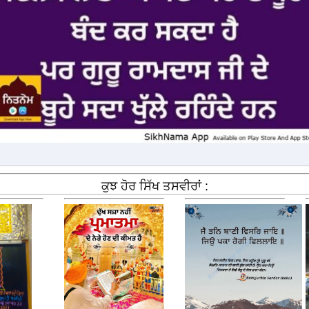
ਕੁਝ ਹੋਰ ਸਿੱਖ ਤਸਵੀਰਾਂ :