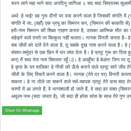
चरन लागे महा भागे सदा अनदिनु जागिआ ॥ सद सदा सिम्रतब्य सुआमी
अर्थ: हे भाई! वह गुरू दीनों पर दया करने वाला है जिसकी संगति म
संगति में जा, (वहाँ) एक प्रभू का सिमरन कर, (सिमरन की बरकति से) 
हरी-नाम सिमरन की शिक्षा ग्रहण करता है, उसका आत्मिक मौत का फं
सहेड़ने वाले रास्ते पर बिल्कुल नहीं चलता। नानक विनती करता है– ह
सब जीवों को दातें देने वाला है, तू सबके दुख नाश करने वाला है। हे
संसार-समुंद्र से एक छिन में पार लंघा देता है। हे प्रभू! गुरू का दि
कर) मैं सदा तेरा नाम सिमरता रहूँ।2। हे अपहुँच! हे बेअंत! जिन पर 
हे कृपा के घर मालिक! हे नीचों को ऊँचे बनाने वाले प्रभू! सारे जीव तेरे 
जीवों के लिए विचारें करने वाला है। नानक (तेरे दर पर) विनती करता ह
सकता। हे ना तोले जा सकने वाले सर्व-व्यापक प्रभू! तेरे दास सदा तेरा
चरणों में आ लगते हैं, वे भाग्यशाली हो जाते हैं, वे सदा हर वक्त (स
अमूल्य नाम (सदा जपता है), जो सदा ही हरेक सांस के साथ तेरे गुण
Share On Whatsapp