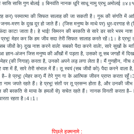
 सासि सासि गुण बोलई ॥ बिनवंति नानक धूरि साधू नामु प्रभू अमोलई ॥४॥
ें (रह कर) परमात्मा की सिफत सालाह की जा सकती है। गुरू की संगति में आ
जनम-मरण के दुख दूर हो जाते हैं। (जिस मनुष्य के माथे पर) धुर-दरगाह से
दा काटा जाता है। हे भाई! सिमरन की बरकति से सारे डर सारे भरम नाश हो
े प्रभू! मेहर कर कि हम जीव सदा तेरी सिफत सालाह करते रहें।1। हे प्रभू!
 (सब जीवों के) दुख नाश करने वाले! सबको पैदा करने वाले!, सारे सुखों के म
या हुआ ज्ञान-अंजन जिस मनुष्य की आँखों में पड़ता है, उसको तू सब जगहों में 
तू मेहर (की निगाह) करता है, उनको अपने लड़ लगा लेता है। मैं गुणहीन, नीच
वश में हैं, सारे तेरी संभाल में हैं। तू स्वयं (सब जीवों को) पैदा करने वाला ह
ै– हे प्रभू! (मेहर कर) मैं तेरे गुण गा के आत्मिक जीवन प्राप्त करता रहूँ।3
 नाम जपते रहते हैं। हे प्रभू! संतों पर तू प्रसन्न होता है, और उनकी जीभ प
िमरन की बरकति से माया के हमलों से) सचेत रहते हैं। नानक विनती करता है– ह
 उचारता रहता है।4।1।
पिछले हुक्मनामे :