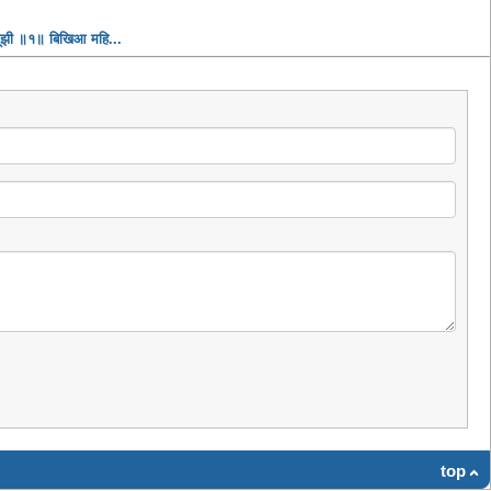
सूझी ॥१॥ बिखिआ महि...
top