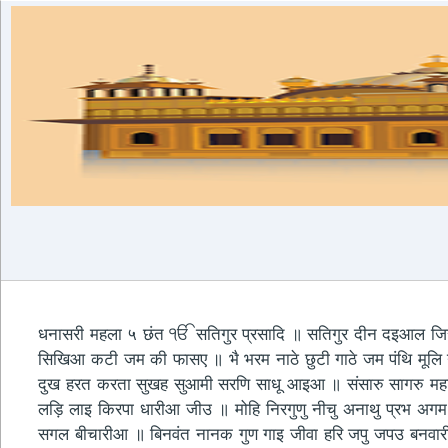
धनासरी महला ५ छंत ੴ सतिगुर प्रसादि ॥ सतिगुर दीन दइआल जिसु 
सिखिआ कटी जम की फासए ॥ भै भरम नाठे छुटी गाठे जम पंथि मूलि 
दुख हरत करता सुखह सुआमी सरणि साधू आइआ ॥ संसारु सागरु महा 
लड़ि लाइ किरपा धारीआ जीउ ॥ मोहि निरगुणु नीचु अनाथु प्रभ
सगल बीचारीआ ॥ बिनवंत नानक गुण गाइ जीवा हरि जपु जपउ बनवारी