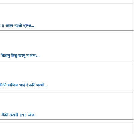
ाउ ॥ अटल भइओ ध्रूअ...
धिआनु किछु करमु न जाना...
जिनि साजिआ भाई दे करि अपणी...
धि नीकी खटानी ॥१॥ जीअ...