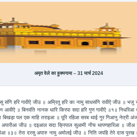
अमृत ​​वेले का हुक्मनामा – 31 मार्च 2024
संगि हरि गावीऐ जीउ ॥ अम्रितु हरि का नामु साधसंगि रावीऐ जीउ ॥ भजु 
न आवीऐ ॥ बिनवंति नानक धारि किरपा सदा हरि गुण गावीऐ ॥१॥ निधरिआ ध
बिखड़ा पल एक माहि तराइआ ॥ पूरि रहिआ सरब थाई गुर गिआनु नेत्री अ
 अगम अपारीआ जीउ ॥ दइआल सदा क्रिपाल सुआमी नीच थापणहारिआ ॥ जीअ 
आ ॥३॥ तेरा दरसु अपारु नामु अमोलई जीउ ॥ निति जपहि तेरे दास पुरख 