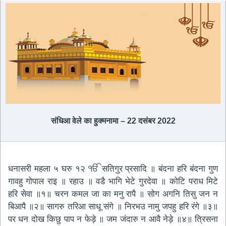
संधिआ वेले का हुक्मनामा – 22 दसंबर 2022
धनासरी महला ५ घरु १२ ੴ सतिगुर प्रसादि ॥ बंदना हरि बंदना गुण
गावहु गोपाल राइ ॥ रहाउ ॥ वडै भागि भेटे गुरदेवा ॥ कोटि पराध मिटे
हरि सेवा ॥१॥ चरन कमल जा का मनु रापै ॥ सोग अगनि तिसु जन न
बिआपै ॥२॥ सागरु तरिआ साधू संगे ॥ निरभउ नामु जपहु हरि रंगे ॥३॥
पर धन दोख किछु पाप न फेड़े ॥ जम जंदारु न आवै नेड़े ॥४॥ त्रिसना