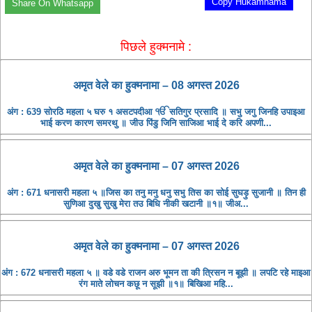
Copy Hukamnama
Share On Whatsapp
पिछले हुक्मनामे :
अमृत ​​वेले का हुक्मनामा – 08 अगस्त 2026
अंग : 639 सोरठि महला ५ घरु १ असटपदीआ ੴ सतिगुर प्रसादि ॥ सभु जगु जिनहि उपाइआ
भाई करण कारण समरथु ॥ जीउ पिंडु जिनि साजिआ भाई दे करि अपणी...
अमृत ​​वेले का हुक्मनामा – 07 अगस्त 2026
अंग : 671 धनासरी महला ५ ॥जिस का तनु मनु धनु सभु तिस का सोई सुघड़ु सुजानी ॥ तिन ही
सुणिआ दुखु सुखु मेरा तउ बिधि नीकी खटानी ॥१॥ जीअ...
अमृत ​​वेले का हुक्मनामा – 07 अगस्त 2026
अंग : 672 धनासरी महला ५ ॥ वडे वडे राजन अरु भूमन ता की त्रिसन न बूझी ॥ लपटि रहे माइआ
रंग माते लोचन कछू न सूझी ॥१॥ बिखिआ महि...