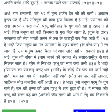
अगनि प्रभि आपि बुझाई ॥ नानक उधरे प्रभ सरणाई ॥५॥१॥५५॥
अर्थ :राग धनासरी, घर १२ में गुरू अर्जन देव जी की बाणी। अकाल
पुरख एक है और सतिगुरू की कृपा द्वारा मिलता है हे भाई! परमात्मा को
सदा नमस्कार करा करो, प्रभू पातिश़ाह के गुण गाते रहो ॥ रहाउ ॥ हे
भाई! जिस मनुष्य को बड़ी किस्मत से गुरू मिल जाता है, (गुरू के द्वारा)
परमात्मा की सेवा-भगती करने से उस के करोड़ों पाप मिट जाते हैं ॥१॥
हे भाई! जिस मनुष्य का मन परमात्मा के सुंदर चरणों (के प्रेम-रंग) में रंग
जाता है, उस मनुष्य ऊपर चिंता की आग ज़ोर नहीं पा सकती ॥२॥ हे
भाई! गुरू की संगत में (नाम जपने की बरकत से) संसार-समुँद्र से पार
निकल जाते हैं। प्रेम से निरभउ प्रभू का नाम जपा करो ॥३॥ हे भाई!
(सिमरन का सदका) पराए धन (आदि) के कोई अैब पाप मंदे कर्म नहीं
होते, भयानक यम भी नज़दीक नहीं आते (मौत का डर नहीं लगता,
आत्मिक मौत नज़दीक़ नहीं आती ॥४॥ हे भाई! (जो मनुष्य प्रभू के गुण
गाते हैं) उन की तृष्णा की आग प्रभू ने आप बुझा दी है। हे नानक जी!
प्रभू की श़रण पड़ कर (अनेकों जीव तृष्णा की आग में से) बच निकलते
हैं ॥५॥१॥५५॥