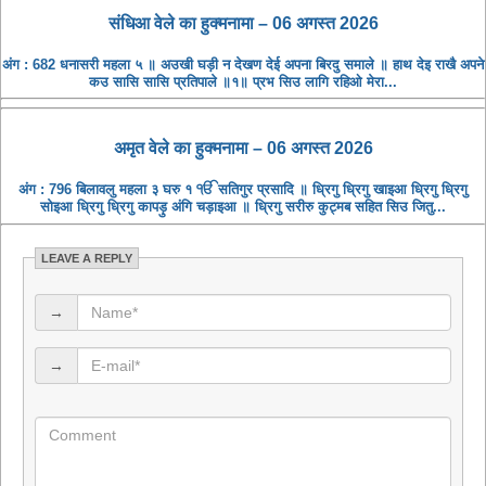
संधिआ ​​वेले का हुक्मनामा – 06 अगस्त 2026
अंग : 682 धनासरी महला ५ ॥ अउखी घड़ी न देखण देई अपना बिरदु समाले ॥ हाथ देइ राखै अपने
कउ सासि सासि प्रतिपाले ॥१॥ प्रभ सिउ लागि रहिओ मेरा...
अमृत ​​वेले का हुक्मनामा – 06 अगस्त 2026
अंग : 796 बिलावलु महला ३ घरु १ ੴ सतिगुर प्रसादि ॥ ध्रिगु ध्रिगु खाइआ ध्रिगु ध्रिगु
सोइआ ध्रिगु ध्रिगु कापड़ु अंगि चड़ाइआ ॥ ध्रिगु सरीरु कुट्मब सहित सिउ जितु...
LEAVE A REPLY
→
→