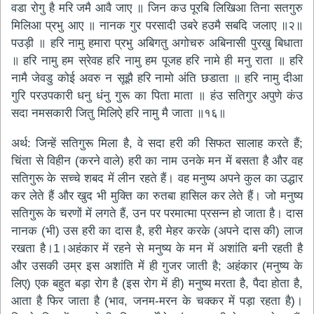
वडा रोगु है मरि जमै आवै जाए ॥ जिन कउ पूरबि लिखिआ तिना सतगुरु
मिलिआ प्रभु आए ॥ नानक गुर परसादी उबरे हउमै सबदि जलाए ॥२॥
पउड़ी ॥ हरि नामु हमारा प्रभु अबिगतु अगोचरु अबिनासी पुरखु बिधाता
॥ हरि नामु हम स्रेवह हरि नामु हम पूजह हरि नामे ही मनु राता ॥ हरि
नामै जेवडु कोई अवरु न सूझै हरि नामो अंति छडाता ॥ हरि नामु दीआ
गुरि परउपकारी धनु धंनु गुरू का पिता माता ॥ हंउ सतिगुर अपुणे कंउ
सदा नमसकारी जितु मिलिऐ हरि नामु मै जाता ॥१६॥
अर्थ: जिन्हें सतिगुरू मिला है, वे सदा हरी की सिफत सालाह करते हैं;
चिंता से विहीन (करने वाले) हरी का नाम उनके मन में बसता है और वह
सतिगुरू के सच्चे शबद में लीन रहते हैं। वह मनुष्य अपने कुल का उद्धार
कर लेते हैं और खुद भी मुक्ति का रुतबा हासिल कर लेते हैं। जो मनुष्य
सतिगुरू के चरणों में लगते हैं, उन पर परमात्मा प्रसन्न हो जाता है। दास
नानक (भी) उस हरी का दास है, हरी मेहर करके (अपने दास की) लाज
रखता है।1।अहंकार में रहने से मनुष्य के मन में अशांति बनी रहती है
और उसकी उम्र इस अशांति में ही गुजर जाती है; अहंकार (मनुष्य के
लिए) एक बहुत बड़ा रोग है (इस रोग में ही) मनुष्य मरता है, पैदा होता है,
आता है फिर जाता है (भाव, जनम-मरन के चक्कर में पड़ा रहता है)।