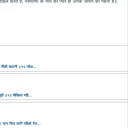
 साहिल करते हैं, परमात्मा के नाम का प्यार ही उनके जीवन का गहना है॥
धि नीकी खटानी ॥१॥ जीअ...
सूझी ॥१॥ बिखिआ महि...
 प्रभ सिउ लागि रहिओ मेरा...