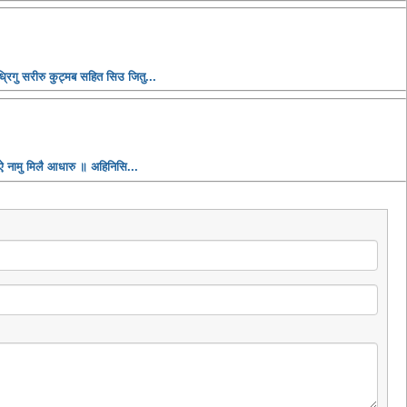
्रिगु सरीरु कुट्मब सहित सिउ जितु...
ऐ नामु मिलै आधारु ॥ अहिनिसि...