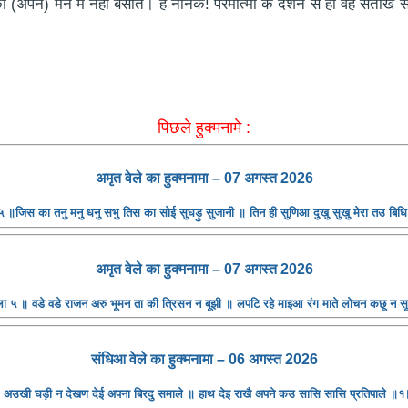
 को (अपने) मन में नहीं बसाते। हे नानक! परमात्मा के दर्शन से ही वह संतोख
पिछले हुक्मनामे :
अमृत ​​वेले का हुक्मनामा – 07 अगस्त 2026
 ॥जिस का तनु मनु धनु सभु तिस का सोई सुघड़ु सुजानी ॥ तिन ही सुणिआ दुखु सुखु मेरा तउ बि
अमृत ​​वेले का हुक्मनामा – 07 अगस्त 2026
ा ५ ॥ वडे वडे राजन अरु भूमन ता की त्रिसन न बूझी ॥ लपटि रहे माइआ रंग माते लोचन कछू न 
संधिआ ​​वेले का हुक्मनामा – 06 अगस्त 2026
अउखी घड़ी न देखण देई अपना बिरदु समाले ॥ हाथ देइ राखै अपने कउ सासि सासि प्रतिपाले ॥१॥