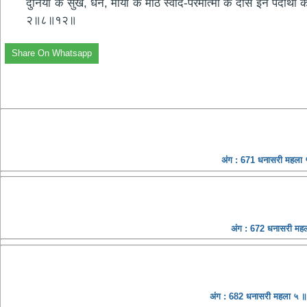
दुनिया के सुख, धन, माया के मीठे स्वाद-परमात्मा के दास इन पदार्थों
२॥८॥१२॥
Share On Whatsapp
अंग : 671 धनासरी महला ५
अंग : 672 धनासरी महल
अंग : 682 धनासरी महला ५ ॥ 