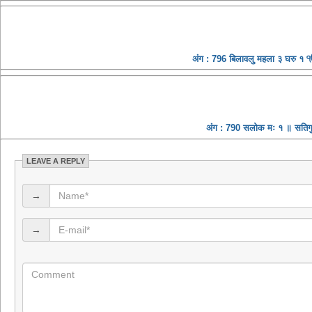
अंग : 796 बिलावलु महला ३ घरु १ ੴ स
अंग : 790 सलोक मः १ ॥ सतिगुर 
LEAVE A REPLY
→
→