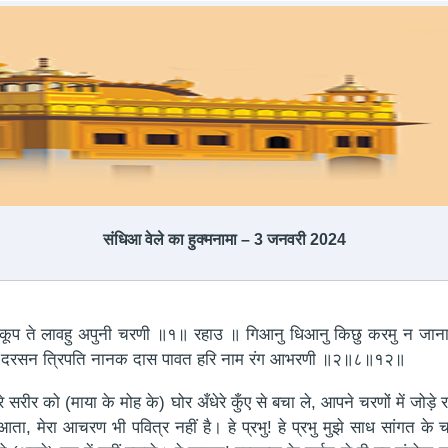
संधिआ वेले का हुक्मनामा – 3 जनवरी 2024
ूप ते लावहु अपुनी चरणी ॥१॥ रहाउ ॥ गिआनु धिआनु किछु करमु न जाना
रि दरसन त्रिपति नानक दास पावत हरि नाम रंग आभरणी ॥२॥८॥१२॥
ारे सरीर को (माया के मोह के) घोर अँधेरे कुँए से बचा ले, आपने चरणों में ज
ं आता, मेरा आचरण भी पवित्र नहीं है। हे प्रभु! हे प्रभु मुझे साध सांगत 