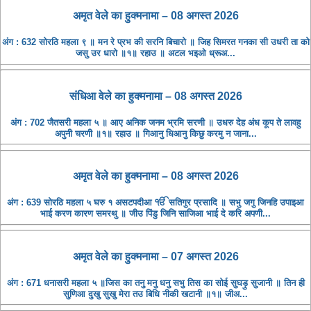
अमृत ​​वेले का हुक्मनामा – 08 अगस्त 2026
अंग : 632 सोरठि महला ९ ॥ मन रे प्रभ की सरनि बिचारो ॥ जिह सिमरत गनका सी उधरी ता को
जसु उर धारो ॥१॥ रहाउ ॥ अटल भइओ ध्रूअ...
संधिआ ​​वेले का हुक्मनामा – 08 अगस्त 2026
अंग : 702 जैतसरी महला ५ ॥ आए अनिक जनम भ्रमि सरणी ॥ उधरु देह अंध कूप ते लावहु
अपुनी चरणी ॥१॥ रहाउ ॥ गिआनु धिआनु किछु करमु न जाना...
अमृत ​​वेले का हुक्मनामा – 08 अगस्त 2026
अंग : 639 सोरठि महला ५ घरु १ असटपदीआ ੴ सतिगुर प्रसादि ॥ सभु जगु जिनहि उपाइआ
भाई करण कारण समरथु ॥ जीउ पिंडु जिनि साजिआ भाई दे करि अपणी...
अमृत ​​वेले का हुक्मनामा – 07 अगस्त 2026
अंग : 671 धनासरी महला ५ ॥जिस का तनु मनु धनु सभु तिस का सोई सुघड़ु सुजानी ॥ तिन ही
सुणिआ दुखु सुखु मेरा तउ बिधि नीकी खटानी ॥१॥ जीअ...