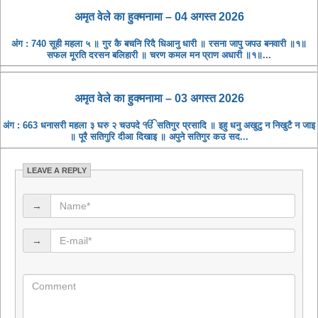
अमृत ​​वेले का हुक्मनामा – 04 अगस्त 2026
अंग : 740 सूही महला ५ ॥ गुर कै बचनि रिदै धिआनु धारी ॥ रसना जापु जपउ बनवारी ॥१॥
सफल मूरति दरसन बलिहारी ॥ चरण कमल मन प्राण अधारी ॥१॥...
अमृत ​​वेले का हुक्मनामा – 03 अगस्त 2026
अंग : 663 धनासरी महला ३ घरु २ चउपदे ੴ सतिगुर प्रसादि ॥ इहु धनु अखुटु न निखुटै न जाइ
॥ पूरै सतिगुरि दीआ दिखाइ ॥ अपुने सतिगुर कउ सद...
LEAVE A REPLY
→
→