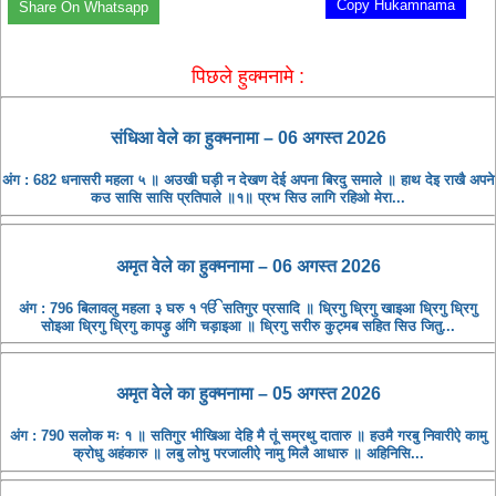
Copy Hukamnama
Share On Whatsapp
पिछले हुक्मनामे :
संधिआ ​​वेले का हुक्मनामा – 06 अगस्त 2026
अंग : 682 धनासरी महला ५ ॥ अउखी घड़ी न देखण देई अपना बिरदु समाले ॥ हाथ देइ राखै अपने
कउ सासि सासि प्रतिपाले ॥१॥ प्रभ सिउ लागि रहिओ मेरा...
अमृत ​​वेले का हुक्मनामा – 06 अगस्त 2026
अंग : 796 बिलावलु महला ३ घरु १ ੴ सतिगुर प्रसादि ॥ ध्रिगु ध्रिगु खाइआ ध्रिगु ध्रिगु
सोइआ ध्रिगु ध्रिगु कापड़ु अंगि चड़ाइआ ॥ ध्रिगु सरीरु कुट्मब सहित सिउ जितु...
अमृत ​​वेले का हुक्मनामा – 05 अगस्त 2026
अंग : 790 सलोक मः १ ॥ सतिगुर भीखिआ देहि मै तूं सम्रथु दातारु ॥ हउमै गरबु निवारीऐ कामु
क्रोधु अहंकारु ॥ लबु लोभु परजालीऐ नामु मिलै आधारु ॥ अहिनिसि...