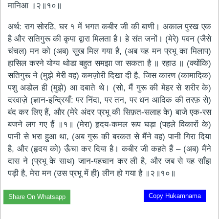
मानिआ ॥२॥१०॥
अर्थ: राग सोरठि, घर १ में भगत कबीर जी की बाणी। अकाल पुरख एक
है और सतिगुरू की कृपा द्वारा मिलता है। हे संत जनों। (मेरे) पवन (जैसे
चंचल) मन को (अब) सुख मिल गया है, (अब यह मन प्रभू का मिलाप)
हासिल करने योग्य थोडा बहुत समझा जा सकता है ॥ रहाउ ॥ (क्योंकि)
सतिगुरू ने (मुझे मेरी वह) कमज़ोरी दिखा दी है, जिस कारण (कामादिक)
पशु अडोल ही (मुझे) आ दबाते थे। (सो, मैं गुरू की मेहर से शरीर के)
दरवाज़े (ज्ञान-इन्द्रियाँ: पर निंदा, पर तन, पर धन आदिक की तरफ़ से)
बंद कर लिए हैं, और (मेरे अंदर प्रभू की सिफ़त-सलाह के) बाजे एक-रस
बजने लग गए हैं ॥१॥ (मेरा) हृदय-कमल रूप घड़ा (पहले विकारों के)
पानी से भरा हुआ था, (अब गुरू की बरकत से मैंने वह) पानी गिरा दिया
है, और (हृदय को) ऊँचा कर दिया है। कबीर जी कहते हैं – (अब) मैंने
दास ने (प्रभू के साथ) जान-पहचान कर ली है, और जब से यह साँझ
पड़ी है, मेरा मन (उस प्रभू में ही) लीन हो गया है ॥२॥१०॥
Copy Hukamnama
Share On Whatsapp