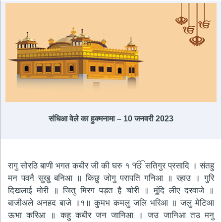
संधिआ वेले का हुक्मनामा – 10 जनवरी 2023
रागु सोरठि बाणी भगत कबीर जी की घरु १ ੴ सतिगुर प्रसादि ॥ संतहु
मन पवनै सुखु बनिआ ॥ किछु जोगु परापति गनिआ ॥ रहाउ ॥ गुरि
दिखलाई मोरी ॥ जितु मिरग पड़त है चोरी ॥ मूंदि लीए दरवाजे ॥
बाजीअले अनहद बाजे ॥१॥ कु्मभ कमलु जलि भरिआ ॥ जलु मेटिआ
ऊभा करिआ ॥ कहु कबीर जन जानिआ ॥ जउ जानिआ तउ मनु