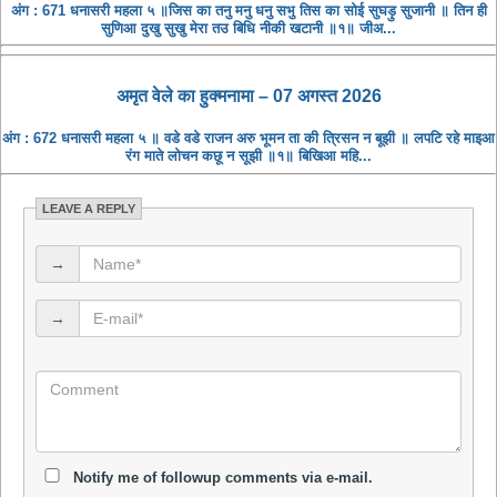
अंग : 671 धनासरी महला ५ ॥जिस का तनु मनु धनु सभु तिस का सोई सुघड़ु सुजानी ॥ तिन ही
सुणिआ दुखु सुखु मेरा तउ बिधि नीकी खटानी ॥१॥ जीअ...
अमृत ​​वेले का हुक्मनामा – 07 अगस्त 2026
अंग : 672 धनासरी महला ५ ॥ वडे वडे राजन अरु भूमन ता की त्रिसन न बूझी ॥ लपटि रहे माइआ
रंग माते लोचन कछू न सूझी ॥१॥ बिखिआ महि...
LEAVE A REPLY
→
→
Notify me of followup comments via e-mail.