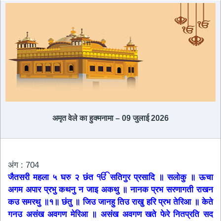
अमृत ​​वेले का हुक्मनामा – 09 जुलाई 2026
अंग : 704
जैतसरी महला ५ घरु २ छंत ੴ सतिगुर प्रसादि ॥ सलोकु ॥ ऊचा
अगम अपार प्रभु कथनु न जाइ अकथु ॥ नानक प्रभ सरणागती राखन
कउ समरथु ॥१॥ छंतु ॥ जिउ जानहु तिउ राखु हरि प्रभ तेरिआ ॥ केते
गनउ असंख अवगण मेरिआ ॥ असंख अवगण खते फेरे नितप्रति सद