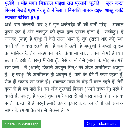
भूलीऐ ॥ मोह मगन बिकराल माइआ तउ प्रसादी घूलीऐ ॥ लूक करत
बिकार बिखड़े प्रभ नेर हू ते नेरिआ ॥ बिनवंति नानक दइआ धारहु काढि
भवजल फेरिआ ॥१॥
अर्थ: राग जैतसरी, घर २ में गुरु अर्जनदेव जी की बानी ‘छंद’ ।अकाल
पुरख एक है और सतगुरु की कृपा द्वारा प्राप्त होता है। सलोकु। हे
नानक! (कह) हे प्रभु! में तेरी सरन आया हूँ, तुम (सरन आए की) रक्षा
करने की ताकत रखते हो। हे सब से ऊचे! हे अपहुच! हे बयंत! तू सब
का मालिक है, तेरा सरूप बयां नहीं किया जा सकता, बयां से परे है।१।
छंत। हे हरी! हे प्रभु! मैं तेरा हूँ, जैसे जानो वेसे (माया के मोह से) मेरी
रक्षा करो। मैं (अपने) कितने अवगुण गिनू? मेरे अंदर अनगिनत अवगुण
हैं। हे प्रभु! मेरे अनगिनत ही अवगुण हैं, पापों के घेरे में फसा रहता हूँ,
रोज ही उकाई खा जाते हैं। भयानक माया के मोह में मस्त रहते हैं, तेरी
कृपा से ही बच पाते हैं। हम जीव दुखदाई विकार (अपने तरफ से) परदे में
करते हैं, परन्तु, हे प्रभु! तुम हमारे पास से भी पास बसते हो। नानक
बनती करता है हे प्रभु! हमारे ऊपर कृपार कर, हम जीवों को संसार-
सागर के (माया के) घेर से निकल ले॥१॥
Copy Hukamnama
Share On Whatsapp