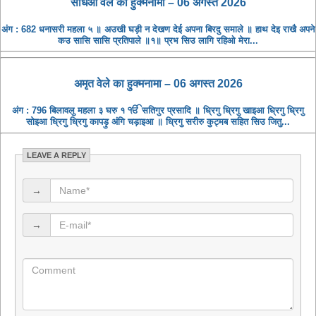
संधिआ ​​वेले का हुक्मनामा – 06 अगस्त 2026
अंग : 682 धनासरी महला ५ ॥ अउखी घड़ी न देखण देई अपना बिरदु समाले ॥ हाथ देइ राखै अपने
कउ सासि सासि प्रतिपाले ॥१॥ प्रभ सिउ लागि रहिओ मेरा...
अमृत ​​वेले का हुक्मनामा – 06 अगस्त 2026
अंग : 796 बिलावलु महला ३ घरु १ ੴ सतिगुर प्रसादि ॥ ध्रिगु ध्रिगु खाइआ ध्रिगु ध्रिगु
सोइआ ध्रिगु ध्रिगु कापड़ु अंगि चड़ाइआ ॥ ध्रिगु सरीरु कुट्मब सहित सिउ जितु...
LEAVE A REPLY
→
→