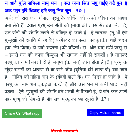
न आवै मूलि संचिआ नामु धन ॥ संत जना सिउ संगु पाईऐ वडै पुन ॥
आठ पहर हरि धिआइ हरि जसु नित सुन ॥१७॥
अर्थ: जो संत जन गोपाल प्रभू के कीर्तन को अपने जीवन का सहारा
बना लेते हैं, दयाल प्रभू उन संतों को (माया की तपस से) बचा लेता है,
उन संतों की संगति करने से पवित्र हो जाते हैं। हे नानक! (तू भी ऐसे
गुरमुखों की संगति में रह के) परमेश्वर का पल्ला पकड़।1। चाहे चंदन
(का लेप किया) हो चाहे चंद्रमा (की चाँदनी) हो, और चाहे ठंडी ऋतु हो
– इनसे मन की तपस बिल्कुल भी समाप्त नहीं हो सकती। हे नानक!
प्रभू का नाम सिमरने से ही मनुष्य (का मन) शांत होता है।2। प्रभू के
सुंदर चरणों का आसरा ले के सारे जीव (दुनिया की तपस से) बच जाते
हैं। गोबिंद की महिमा सुन के (बँदगी वालों के) मन निडर हो जाते हैं। वे
प्रभू का नाम-धन इकट्ठा करते हैं और उस धन में कभी घाटा नहीं
पड़ता। ऐसे गुरमुखों की संगति बड़े भाग्यों से मिलती है, ये संत जन आठों
पहर प्रभू को सिमरते हैं और सदा प्रभू का यश सुनते हैं।17।
Copy Hukamnama
Share On Whatsapp
पिछले हुक्मनामे :