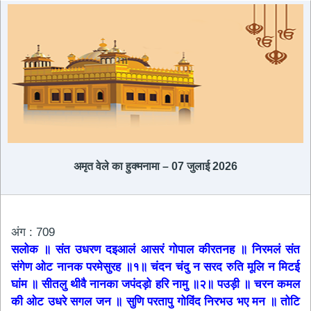
अमृत ​​वेले का हुक्मनामा – 07 जुलाई 2026
अंग : 709
सलोक ॥ संत उधरण दइआलं आसरं गोपाल कीरतनह ॥ निरमलं संत
संगेण ओट नानक परमेसुरह ॥१॥ चंदन चंदु न सरद रुति मूलि न मिटई
घांम ॥ सीतलु थीवै नानका जपंदड़ो हरि नामु ॥२॥ पउड़ी ॥ चरन कमल
की ओट उधरे सगल जन ॥ सुणि परतापु गोविंद निरभउ भए मन ॥ तोटि