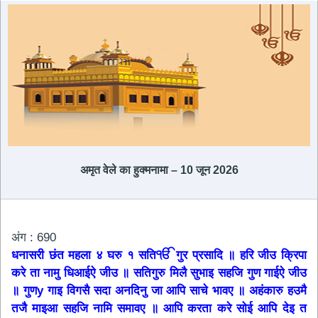
अमृत ​​वेले का हुक्मनामा – 10 जून 2026
अंग : 690
धनासरी छंत महला ४ घरु १ सतिੴ गुर प्रसादि ॥ हरि जीउ क्रिपा
करे ता नामु धिआईऐ जीउ ॥ सतिगुरु मिलै सुभाइ सहजि गुण गाईऐ जीउ
॥ गुणy गाइ विगसै सदा अनदिनु जा आपि साचे भावए ॥ अहंकारु हउमै
तजै माइआ सहजि नामि समावए ॥ आपि करता करे सोई आपि देइ त