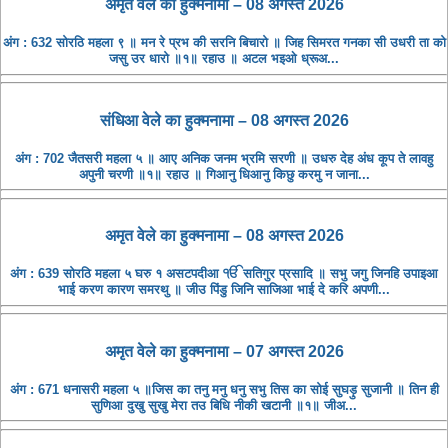
अमृत ​​वेले का हुक्मनामा – 08 अगस्त 2026
अंग : 632 सोरठि महला ९ ॥ मन रे प्रभ की सरनि बिचारो ॥ जिह सिमरत गनका सी उधरी ता को
जसु उर धारो ॥१॥ रहाउ ॥ अटल भइओ ध्रूअ...
संधिआ ​​वेले का हुक्मनामा – 08 अगस्त 2026
अंग : 702 जैतसरी महला ५ ॥ आए अनिक जनम भ्रमि सरणी ॥ उधरु देह अंध कूप ते लावहु
अपुनी चरणी ॥१॥ रहाउ ॥ गिआनु धिआनु किछु करमु न जाना...
अमृत ​​वेले का हुक्मनामा – 08 अगस्त 2026
अंग : 639 सोरठि महला ५ घरु १ असटपदीआ ੴ सतिगुर प्रसादि ॥ सभु जगु जिनहि उपाइआ
भाई करण कारण समरथु ॥ जीउ पिंडु जिनि साजिआ भाई दे करि अपणी...
अमृत ​​वेले का हुक्मनामा – 07 अगस्त 2026
अंग : 671 धनासरी महला ५ ॥जिस का तनु मनु धनु सभु तिस का सोई सुघड़ु सुजानी ॥ तिन ही
सुणिआ दुखु सुखु मेरा तउ बिधि नीकी खटानी ॥१॥ जीअ...