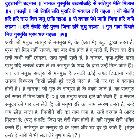
दुहचारणि बदनाउ ॥ नानक गुरमुखि बखसीअहि से सतिगुर मेलि मिलाउ
॥२॥ पउड़ी ॥ जो सेवहि सति मुरारि से भवजल तरि गइआ ॥ जो बोलहि
हरि हरि नाउ तिन जमु छडि गइआ ॥ से दरगह पैधे जाहि जिना हरि जपि
लइआ ॥ हरि सेवहि सेई पुरख जिना हरि तुधु मइआ ॥ गुण गावा पिआरे
नित गुरमुखि भ्रम भउ गइआ ॥७॥
अर्थ: जो मनुख सतगुर से मनमुख में, वेह (अंत में) बहुत दुःख सहते हैं,
प्रभु को मिल नहीं सकते, बार बार पैदा होते हैं व् मरते हैं, चिंता का रोग
उन्हें कभी नहीं छोड़ता, सदा दुखी रहते हैं, हे नानक, कृपा-दृष्टि वाला
प्रभु यदि उनको बक्श ले तो सतगुरु के शब्द के द्वारा उन्हें मिल जाते हैं।
१। जो मनुख सग्तुरु से मनमुख हैं उनकी कोई जगह टिकाना नहीं;
उनका विभ्चरण किसी छोड़ी हुई स्त्री जैसा है, जो घर घर में बदनाम
होती है। है नानक! जो गुरु के सन्मुख हो के बक्शे जाते हैं, वह सतगुरु
की संगत मैं मिल जाते हैं॥२॥ जो मनुष्य सच्चे हरि को सेवते हैं, वे संसार
समुंदर को पार कर लेते हैं; जो मनुष्य हरि का नाम स्मरण करते हैं, उन्हें
जम छोड़ जाता है; जिन्होंने हरि का नाम जपा है, उन्हें दरगाह में आदर
मिलता है; (पर) हे हरि! जिस पर तेरी मेहर होती है, वही मनुष्य तेरी भक्ति
करते हैं। सतिगुरु के सन्मुख हो के भ्रम और डर दूर हो जाते हैं, (मेहर
कर) हे प्यारे! मैं भी सदा तेरे गुण गाऊँ।7।