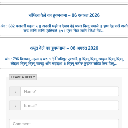
संधिआ ​​वेले का हुक्मनामा – 06 अगस्त 2026
अंग : 682 धनासरी महला ५ ॥ अउखी घड़ी न देखण देई अपना बिरदु समाले ॥ हाथ देइ राखै अपने
कउ सासि सासि प्रतिपाले ॥१॥ प्रभ सिउ लागि रहिओ मेरा...
अमृत ​​वेले का हुक्मनामा – 06 अगस्त 2026
अंग : 796 बिलावलु महला ३ घरु १ ੴ सतिगुर प्रसादि ॥ ध्रिगु ध्रिगु खाइआ ध्रिगु ध्रिगु
सोइआ ध्रिगु ध्रिगु कापड़ु अंगि चड़ाइआ ॥ ध्रिगु सरीरु कुट्मब सहित सिउ जितु...
LEAVE A REPLY
→
→