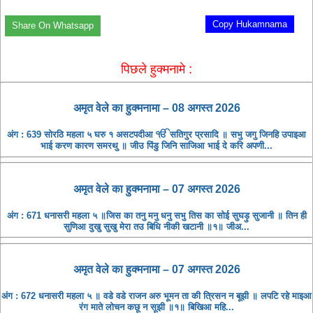
Copy Hukamnama
Share On Whatsapp
पिछले हुक्मनामे :
अमृत ​​वेले का हुक्मनामा – 08 अगस्त 2026
अंग : 639 सोरठि महला ५ घरु १ असटपदीआ ੴ सतिगुर प्रसादि ॥ सभु जगु जिनहि उपाइआ
भाई करण कारण समरथु ॥ जीउ पिंडु जिनि साजिआ भाई दे करि अपणी...
अमृत ​​वेले का हुक्मनामा – 07 अगस्त 2026
अंग : 671 धनासरी महला ५ ॥जिस का तनु मनु धनु सभु तिस का सोई सुघड़ु सुजानी ॥ तिन ही
सुणिआ दुखु सुखु मेरा तउ बिधि नीकी खटानी ॥१॥ जीअ...
अमृत ​​वेले का हुक्मनामा – 07 अगस्त 2026
अंग : 672 धनासरी महला ५ ॥ वडे वडे राजन अरु भूमन ता की त्रिसन न बूझी ॥ लपटि रहे माइआ
रंग माते लोचन कछू न सूझी ॥१॥ बिखिआ महि...