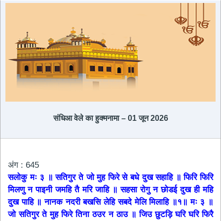
संधिआ ​​वेले का हुक्मनामा – 01 जून 2026
अंग : 645
सलोकु मः ३ ॥ सतिगुर ते जो मुह फिरे से बधे दुख सहाहि ॥ फिरि फिरि
मिलणु न पाइनी जमहि तै मरि जाहि ॥ सहसा रोगु न छोडई दुख ही महि
दुख पाहि ॥ नानक नदरी बखसि लेहि सबदे मेलि मिलाहि ॥१॥ मः ३ ॥
जो सतिगुर ते मुह फिरे तिना ठउर न ठाउ ॥ जिउ छुटड़ि घरि घरि फिरै