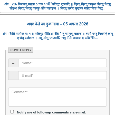
अंग : 796 बिलावलु महला ३ घरु १ ੴ सतिगुर प्रसादि ॥ ध्रिगु ध्रिगु खाइआ ध्रिगु ध्रिगु
सोइआ ध्रिगु ध्रिगु कापड़ु अंगि चड़ाइआ ॥ ध्रिगु सरीरु कुट्मब सहित सिउ जितु...
अमृत ​​वेले का हुक्मनामा – 05 अगस्त 2026
अंग : 790 सलोक मः १ ॥ सतिगुर भीखिआ देहि मै तूं सम्रथु दातारु ॥ हउमै गरबु निवारीऐ कामु
क्रोधु अहंकारु ॥ लबु लोभु परजालीऐ नामु मिलै आधारु ॥ अहिनिसि...
LEAVE A REPLY
→
→
Notify me of followup comments via e-mail.