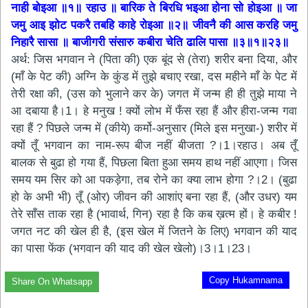
नाही बोइआ ॥१॥ रहाउ ॥ बारिक ते बिरधि भइआ होना सो होइआ ॥ जा
जमु आइ झोट पकरै तबहि काहे रोइआ ॥२॥ जीवनै की आस करहि जमु
निहारै सासा ॥ बाजीगरी संसारु कबीरा चेति ढालि पासा ॥३॥१॥२३॥
अर्थ: जिस भगवान ने (पिता की) एक बूंद से (तेरा) शरीर बना दिया, और
(माँ के पेट की) अग्नि के कुंड में तुझे बचाए रखा, दस महीने माँ के पेट में
तेरी रक्षा की, (उस को भुलाने कर के) जगत में जन्म ही ही तुझे माया ने
आ दबाया है।1। हे मनुख ! क्यों लोभ में फँस रहा हैं और हीरा-जन्म गवा
रहा हैं ? पिछले जन्म में (कीये) कर्मो-अनुसार (मिले इस मनुखा-) शरीर में
क्यों तूँ भगवान का नाम-रूप बीज नहीं बीजता ?।1।रहाउ। अब तूँ
बालक से बुढा हो गया हैं, पिछला बिता हुआ समय हाथ नहीं आएगा। जिस
समय यम सिर को आ पकड़ेगा, तब रोने का क्या लाभ होगा ?।2। (बुढा
हो के अभी भी) तूँ (ओर) जीवन की आशांए बना रहा हैं, (और उधर) यम
तेरे साँस ताक रहा है (भावार्थ, गिन) रहा है कि कब ख़त्म हों। हे कबीर !
जगत नट की खेल ही है, (इस खेल में जितने के लिए) भगवान की याद
का पासा फेंक (भगवान की याद की खेल खेलो)।3।1।23।
Copy Hukamnama
Share On Whatsapp