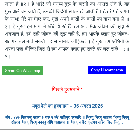
जाता है ॥२॥ हे भाई! जो मनुष्य गुरू के चरनो का आसरा लेते हैं, वह
गुरू वालेे बन जाते हैं, उनकी जिदंगी सफल हो जाती है। हे हरी! हे जगत
के नाथ! मेरे पर मेहर कर, मुझे अपने दासों के दासों का दास बना ले ॥
३॥ हे गुरू! हम माया मे अँधे हो रहे हैं, हम आतमिक जीवन की सूझ से
अनजान हैं, हमे सही जीवन की सूझ नही है, हम आपके बताए हुए जीवन-
राह पर चल नही सकते। दास नानक जी!(कहो-) हे गुरू! हम अँधियों के
अपना पला दीजिए जिस से हम आपके बताए हुए रास्ते पर चल सकें ॥४॥
१॥
Copy Hukamnama
Share On Whatsapp
पिछले हुक्मनामे :
अमृत ​​वेले का हुक्मनामा – 06 अगस्त 2026
अंग : 796 बिलावलु महला ३ घरु १ ੴ सतिगुर प्रसादि ॥ ध्रिगु ध्रिगु खाइआ ध्रिगु ध्रिगु
सोइआ ध्रिगु ध्रिगु कापड़ु अंगि चड़ाइआ ॥ ध्रिगु सरीरु कुट्मब सहित सिउ जितु...