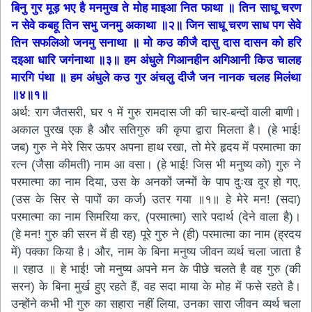
बिनु गुर मूड़ भए है मनमुख ते मोह माइआ नित फाथा ॥ तिन साधू चरण
न सेवे कबहू तिन सभु जनमु अकाथा ॥२॥ जिन साधू चरण साध पग सेवे
तिन सफलिओ जनमु सनाथा ॥ मो कउ कीजै दासु दास दासन को हरि
दइआ धारि जगंनाथा ॥३॥ हम अंधुले गिआनहीन अगिआनी किउ चालह
मारगि पंथा ॥ हम अंधुले कउ गुर अंचलु दीजै जन नानक चलह मिलंथा
॥४॥१॥
अर्थ: राग जैतसरी, घर १ में गुरु रामदास जी की चार-बन्दों वाली बाणी।
अकाल पुरख एक है और सतिगुरु की कृपा द्वारा मिलता है। (हे भाई!
जब) गुरु ने मेरे सिर ऊपर अपना हाथ रखा, तो मेरे हृदय में परमात्मा का
रत्न (जैसा कीमती) नाम आ वसा। (हे भाई! जिस भी मनुष्य को) गुरु ने
परमात्मा का नाम दिया, उस के अनकों जन्मों के पाप दुःख दूर हो गए,
(उस के सिर से पापों का कर्ज) उतर गया ॥१॥ हे मेरे मन! (सदा)
परमात्मा का नाम सिमरिया कर, (परमात्मा) सारे पदार्थ (देने वाला है)।
(हे मन! गुरु की सरन में ही रह) पूरे गुरु ने (ही) परमात्मा का नाम (ह्रदय
में) पक्का किया है। और, नाम के बिना मनुष्य जीवन व्यर्थ चला जाता है
॥ रहाउ ॥ हे भाई! जो मनुष्य अपने मन के पीछे चलते है वह गुरु (की
सरन) के बिना मुर्ख हुए रहते हैं, वह सदा माया के मोह में फसे रहते है।
उन्होंने कभी भी गुरु का सहारा नहीं लिया, उनका सारा जीवन व्यर्थ चला