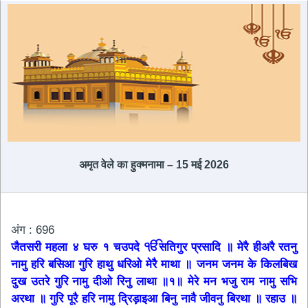
अमृत ​​वेले का हुक्मनामा – 15 मई 2026
अंग : 696
जैतसरी महला ४ घरु १ चउपदे ੴसतिगुर प्रसादि ॥ मेरै हीअरै रतनु
नामु हरि बसिआ गुरि हाथु धरिओ मेरै माथा ॥ जनम जनम के किलबिख
दुख उतरे गुरि नामु दीओ रिनु लाथा ॥१॥ मेरे मन भजु राम नामु सभि
अरथा ॥ गुरि पूरै हरि नामु दि्रड़ाइआ बिनु नावै जीवनु बिरथा ॥ रहाउ ॥