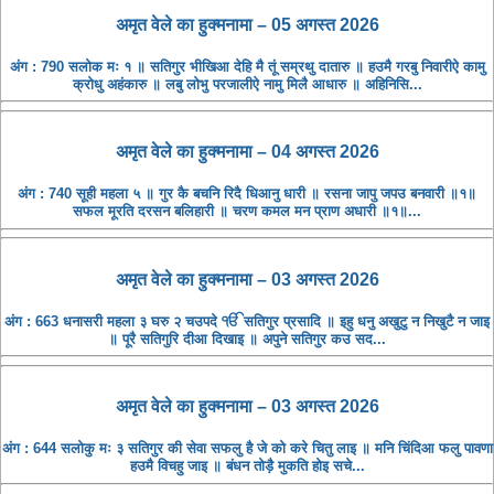
अमृत ​​वेले का हुक्मनामा – 05 अगस्त 2026
अंग : 790 सलोक मः १ ॥ सतिगुर भीखिआ देहि मै तूं सम्रथु दातारु ॥ हउमै गरबु निवारीऐ कामु
क्रोधु अहंकारु ॥ लबु लोभु परजालीऐ नामु मिलै आधारु ॥ अहिनिसि...
अमृत ​​वेले का हुक्मनामा – 04 अगस्त 2026
अंग : 740 सूही महला ५ ॥ गुर कै बचनि रिदै धिआनु धारी ॥ रसना जापु जपउ बनवारी ॥१॥
सफल मूरति दरसन बलिहारी ॥ चरण कमल मन प्राण अधारी ॥१॥...
अमृत ​​वेले का हुक्मनामा – 03 अगस्त 2026
अंग : 663 धनासरी महला ३ घरु २ चउपदे ੴ सतिगुर प्रसादि ॥ इहु धनु अखुटु न निखुटै न जाइ
॥ पूरै सतिगुरि दीआ दिखाइ ॥ अपुने सतिगुर कउ सद...
अमृत ​​वेले का हुक्मनामा – 03 अगस्त 2026
अंग : 644 सलोकु मः ३ सतिगुर की सेवा सफलु है जे को करे चितु लाइ ॥ मनि चिंदिआ फलु पावणा
हउमै विचहु जाइ ॥ बंधन तोड़ै मुकति होइ सचे...