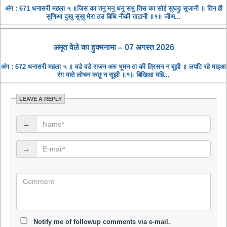
अंग : 671 धनासरी महला ५ ॥जिस का तनु मनु धनु सभु तिस का सोई सुघड़ु सुजानी ॥ तिन ही
सुणिआ दुखु सुखु मेरा तउ बिधि नीकी खटानी ॥१॥ जीअ...
अमृत ​​वेले का हुक्मनामा – 07 अगस्त 2026
अंग : 672 धनासरी महला ५ ॥ वडे वडे राजन अरु भूमन ता की त्रिसन न बूझी ॥ लपटि रहे माइआ
रंग माते लोचन कछू न सूझी ॥१॥ बिखिआ महि...
LEAVE A REPLY
→
→
Notify me of followup comments via e-mail.