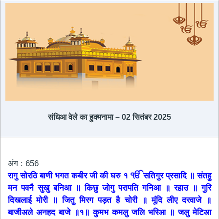
संधिआ ​​वेले का हुक्मनामा – 02 सितंबर 2025
अंग : 656
रागु सोरठि बाणी भगत कबीर जी की घरु १ ੴ सतिगुर प्रसादि ॥ संतहु
मन पवनै सुखु बनिआ ॥ किछु जोगु परापति गनिआ ॥ रहाउ ॥ गुरि
दिखलाई मोरी ॥ जितु मिरग पड़त है चोरी ॥ मूंदि लीए दरवाजे ॥
बाजीअले अनहद बाजे ॥१॥ कु्मभ कमलु जलि भरिआ ॥ जलु मेटिआ