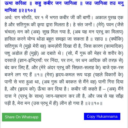
ऊभा करिआ ॥ कहु कबीर जन जानिआ ॥ जउ जानिआ तउ मनु
मानिआ ॥२॥१०॥
अर्थ: राग सोरठि, घर १ में भगत कबीर जी की बाणी। अकाल पुरख एक
है और सतिगुरू की कृपा द्वारा मिलता है। हे संत जनों। (मेरे) पवन (जैसे
चंचल) मन को (अब) सुख मिल गया है, (अब यह मन प्रभू का मिलाप)
हासिल करने योग्य थोडा बहुत समझा जा सकता है ॥ रहाउ ॥ (क्योंकि)
सतिगुरू ने (मुझे मेरी वह) कमज़ोरी दिखा दी है, जिस कारण (कामादिक)
पशु अडोल ही (मुझे) आ दबाते थे। (सो, मैं गुरू की मेहर से शरीर के)
दरवाज़े (ज्ञान-इन्द्रियाँ: पर निंदा, पर तन, पर धन आदिक की तरफ़ से)
बंद कर लिए हैं, और (मेरे अंदर प्रभू की सिफ़त-सलाह के) बाजे एक-रस
बजने लग गए हैं ॥१॥ (मेरा) हृदय-कमल रूप घड़ा (पहले विकारों के)
पानी से भरा हुआ था, (अब गुरू की बरकत से मैंने वह) पानी गिरा दिया
है, और (हृदय को) ऊँचा कर दिया है। कबीर जी कहते हैं – (अब) मैंने
दास ने (प्रभू के साथ) जान-पहचान कर ली है, और जब से यह साँझ
पड़ी है, मेरा मन (उस प्रभू में ही) लीन हो गया है ॥२॥१०॥
Copy Hukamnama
Share On Whatsapp