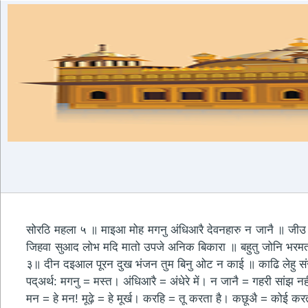
सोरठि महला ५ ॥ माइआ मोह मगनु अंधिआरै देवनहारु न जानै ॥ जीउ 
जिहवा सुआद लोभ मदि मातो उपजे अनिक बिकारा ॥ बहुतु जोनि भरमत द
३॥ दीन दइआल पूरन दुख भंजन तुम बिनु ओट न काई ॥ काढि लेहु 
पद्अर्थ: मगनु = मस्त। अंधिआरै = अंधेरे में। न जानै = गहरी सां
मन = हे मन! मूढ़े = हे मूर्ख। करहि = तू करता है। कछूअै = कोई 