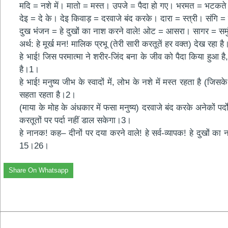
मदि = नशे में। मातो = मस्त। उपजे = पैदा हो गए। भरमत = भटक
देइ = दे के। देइ किवाड़ = दरवाजे बंद करके। दारा = स्त्री। संगि = स
दुख भंजन = हे दुखों का नाश करने वाले! ओट = आसरा। सागर = सम
अर्थ: हे मूर्ख मन! मालिक प्रभू (तेरी सारी करतूतें हर वक्त) देख रह
हे भाई! जिस परमात्मा ने शरीर-जिंद बना के जीव को पैदा किया हुआ ह
है।1।
हे भाई! मनुष्य जीभ के स्वादों में, लोभ के नशे में मस्त रहता है (ज
सहता रहता है।2।
(माया के मोह के अंधकार में फसा मनुष्य) दरवाजे बंद करके अनेकों पर्दो
करतूतों पर पर्दा नहीं डाल सकेगा।3।
हे नानक! कह– दीनों पर दया करने वाले! हे सर्व-व्यापक! हे दुखों का न
15।26।
Share On Whatsapp