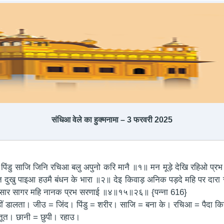
संधिआ ​​वेले का हुक्मनामा – 3 फरवरी 2025
पिंडु साजि जिनि रचिआ बलु अपुनो करि मानै ॥१॥ मन मूड़े देखि रहिओ प्र
ुखु पाइआ हउमै बंधन के भारा ॥२॥ देइ किवाड़ अनिक पड़दे महि पर दारा सं
संसार सागर महि नानक प्रभ सरणाई ॥४॥१५॥२६॥ {पन्ना 616}
झ नहीं डालता। जीउ = जिंद। पिंडु = शरीर। साजि = बना के। रचिआ = पैदा क
करतूत। छानी = छुपी। रहाउ।