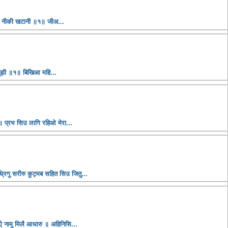
धि नीकी खटानी ॥१॥ जीअ...
सूझी ॥१॥ बिखिआ महि...
 प्रभ सिउ लागि रहिओ मेरा...
्रिगु सरीरु कुट्मब सहित सिउ जितु...
ऐ नामु मिलै आधारु ॥ अहिनिसि...