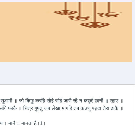
भ सुआमी ॥ जो किछु करहि सोई सोई जाणै रहै न कछूऐ छानी ॥ रहाउ ॥
गि फाकै ॥ चित्र गुपतु जब लेखा मागहि तब कउणु पड़दा तेरा ढाकै ॥
िया। मानै = मानता है।1।