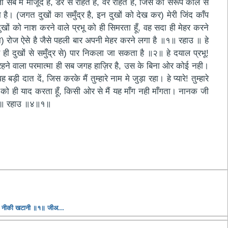
सब में मौजूद है, डर से रहित है, वैर रहित है, जिस का सरूप काल से
। (जगत दुखों का समुँद्र है, इन दुखों को देख कर) मेरी जिंद काँप
ों को नाश करने वाले प्रभू को ही सिमरता हूँ, वह सदा ही मेहर करने
होता) रोज ऐसे है जैसे पहली बार अपनी मेहर करने लगा है ॥१॥ रहाउ ॥ हे
 ही दुखों से समुँद्र से) पार निकला जा सकता है ॥२॥ हे दयाल प्रभू!
ए रहने वाला परमात्मा ही सब जगह हाज़िर है, उस के बिना ओर कोई नही।
दात दें, जिस करके मैं तुम्हारे नाम मे जुड़ा रहा। हे प्यारे! तुम्हारे
ो ही याद करता हूँ, किसी ओर से मैं यह माँग नही माँगता। नानक जी
 ॥१॥ रहाउ ॥४॥१॥
धि नीकी खटानी ॥१॥ जीअ...