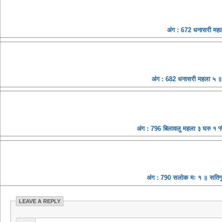
अंग : 672 धनासरी महल
अंग : 682 धनासरी महला ५ ॥ 
अंग : 796 बिलावलु महला ३ घरु १ ੴ स
अंग : 790 सलोक मः १ ॥ सतिगुर 
LEAVE A REPLY