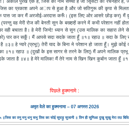
ाणी। अकाल पुरख एक है, जिस का नाम सच्चा है जो सिृसटी का रचनहार है, जो 
 जिस का प्रकाश अपने अाप से हुआ है और जो सतिगुरू की कृपा से मिलता है
के पास जा कर मैं अरजोई-अरदास करूँ। (इस लिए ओर आसरे छोड़ कर) मैं दुख
(परन्तु वह मेरी रोज की बेनती सुन के बख्श़श़ें करने में कभी परेशान नहीं 
वही बचाता है। हे मेरी जिन्दे! ध्यान से सुन (उस मालिक का सहारा लेने से
द्र को) पार कर सकूँ। मैं आपसे सदा सदके जाता हूँ ॥१॥ रहाउ ॥ सदा के लि
प्यारे (प्रभू!) तेरी याद के बिना मे परेशान हो जाता हूँ। मुझे कोई वह बड़ी 
१॥ रहाउ ॥ (दुखों के इस सागर से तरने के लिए) मैं अपने मालिक प्रभू क
जाता है ॥४॥ हे मेरे मालिक! मैं तेरे नाम से खिन खिन कुर्बान जाता हूँ
पिछले हुक्मनामे :
अमृत ​​वेले का हुक्मनामा – 07 अगस्त 2026
 ॥जिस का तनु मनु धनु सभु तिस का सोई सुघड़ु सुजानी ॥ तिन ही सुणिआ दुखु सुखु मेरा तउ बि