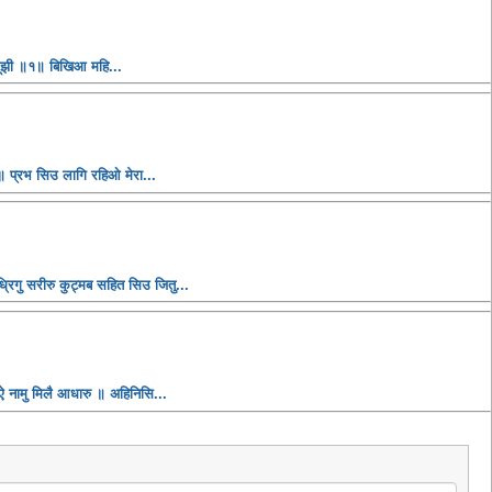
सूझी ॥१॥ बिखिआ महि...
 प्रभ सिउ लागि रहिओ मेरा...
्रिगु सरीरु कुट्मब सहित सिउ जितु...
ऐ नामु मिलै आधारु ॥ अहिनिसि...