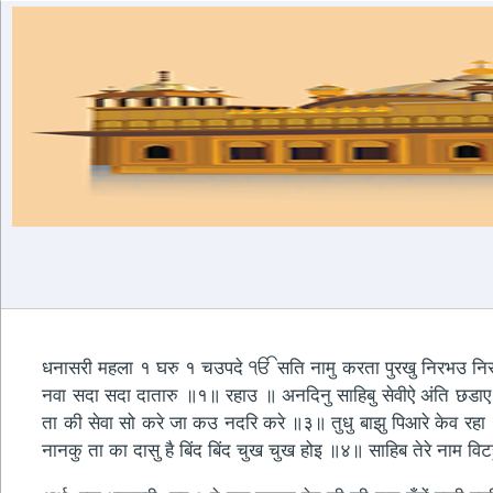
धनासरी महला १ घरु १ चउपदे ੴ सति नामु करता पुरखु निरभउ निरवैर
नवा सदा सदा दातारु ॥१॥ रहाउ ॥ अनदिनु साहिबु सेवीऐ अंति छडाए
ता की सेवा सो करे जा कउ नदरि करे ॥३॥ तुधु बाझु पिआरे केव रहा
नानकु ता का दासु है बिंद बिंद चुख चुख होइ ॥४॥ साहिब तेरे नाम 