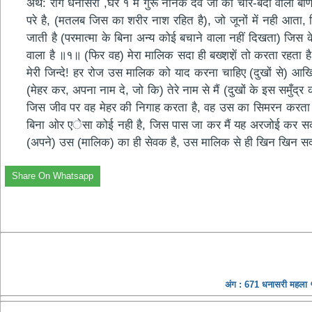
अर्थ: राग धनासरी ,घर १ मे गुरू नानक देव जी की चार-बँदों वाली ब
परे है, (मतलब जिस का शरीर नाश रहित है), जो जूनों में नही आता,
जाती है (परमात्मा के बिना अन्य कोई बचाने वाला नहीं दिखता) जिस 
वाला है ॥१॥ (फिर वह) मेरा मालिक सदा ही बख्श़श़ें तो करता रहता है 
मेरी जिन्दे! हर रोज उस मालिक को याद करना चाहिए (दुखों से) आखिर 
(मेहर कर, अपना नाम दे, जो कि) तेरे नाम से मैं (दुखों के इस समुँ
जिस जीव पर वह मेहर की निगाह करता है, वह उस का सिमरन करता है ॥३॥ हे 
बिना ओर एेसा कोई नही है, जिस पास जा कर मैं यह अरजोई कर सका ॥
(अपने) उस (मालिक) का ही सेवक है, उस मालिक से ही खिन खिन सदके 
Share On Whatsapp
अंग : 671 धनासरी महला ५