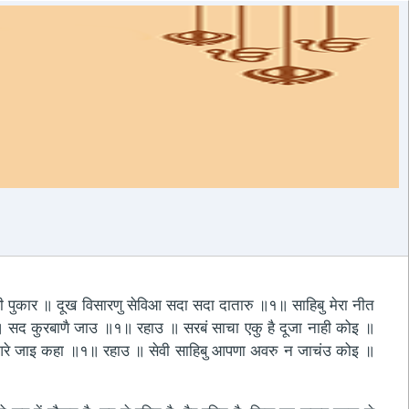
 पुकार ॥ दूख विसारणु सेविआ सदा सदा दातारु ॥१॥ साहिबु मेरा नीत
॥ सद कुरबाणै जाउ ॥१॥ रहाउ ॥ सरबं साचा एकु है दूजा नाही कोइ ॥
 पिआरे जाइ कहा ॥१॥ रहाउ ॥ सेवी साहिबु आपणा अवरु न जाचंउ कोइ ॥