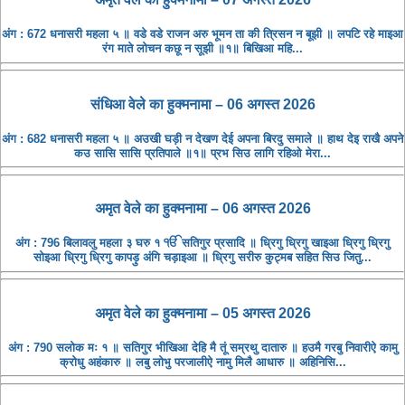
अंग : 672 धनासरी महला ५ ॥ वडे वडे राजन अरु भूमन ता की त्रिसन न बूझी ॥ लपटि रहे माइआ
रंग माते लोचन कछू न सूझी ॥१॥ बिखिआ महि...
संधिआ ​​वेले का हुक्मनामा – 06 अगस्त 2026
अंग : 682 धनासरी महला ५ ॥ अउखी घड़ी न देखण देई अपना बिरदु समाले ॥ हाथ देइ राखै अपने
कउ सासि सासि प्रतिपाले ॥१॥ प्रभ सिउ लागि रहिओ मेरा...
अमृत ​​वेले का हुक्मनामा – 06 अगस्त 2026
अंग : 796 बिलावलु महला ३ घरु १ ੴ सतिगुर प्रसादि ॥ ध्रिगु ध्रिगु खाइआ ध्रिगु ध्रिगु
सोइआ ध्रिगु ध्रिगु कापड़ु अंगि चड़ाइआ ॥ ध्रिगु सरीरु कुट्मब सहित सिउ जितु...
अमृत ​​वेले का हुक्मनामा – 05 अगस्त 2026
अंग : 790 सलोक मः १ ॥ सतिगुर भीखिआ देहि मै तूं सम्रथु दातारु ॥ हउमै गरबु निवारीऐ कामु
क्रोधु अहंकारु ॥ लबु लोभु परजालीऐ नामु मिलै आधारु ॥ अहिनिसि...